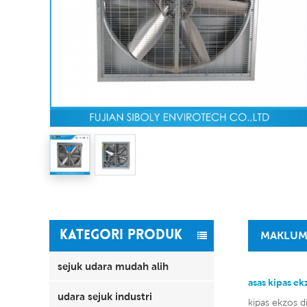
KATEGORI PRODUK
MAKLUM
sejuk udara mudah alih
asas kipas ek
udara sejuk industri
kipas ekzos d