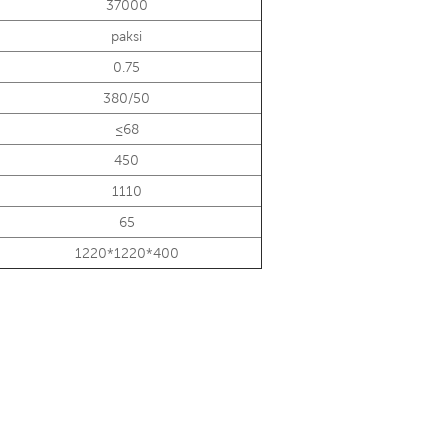
37000
paksi
0.75
380/50
≤68
450
1110
65
1220*1220*400