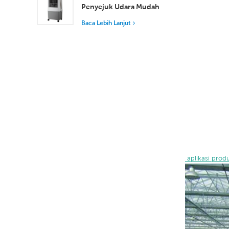
Penyejuk Udara Mudah
Alih Industri 50L
Baca Lebih Lanjut
Tangki Boleh
Ditanggalkan
Penyejukan
Kecekapan Tinggi
 aplikasi prod