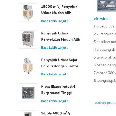
m3/j
18000 m³/j Penyejuk
Udara Mudah Alih
ciri-ciri:
Industri dengan Alat
Baca Lebih Lanjut
Kawalan Jauh untuk
1.isipadu uda
Penyejukan Ruang
Penyejuk Udara
2.kurangkan s
Besar
Penyejatan Mudah Alih
3.pastikan p
18000 m³/j Kecekapan
Baca Lebih Lanjut
4.dipasang di 
Tinggi dengan Alat
5.tarik bilah
Kawalan Jauh
Penyejuk Udara Sejat
6.bahan cengk
Berdiri dengan Kastor
dan Alat Kawalan Jauh
7.motor 380v/
Baca Lebih Lanjut
18000 m³/j Aliran
8. pengatup 
Udara
Kipas Ekzos Industri
Berprestasi Tinggi
dengan Aliran Udara
Baca Lebih Lanjut
 butiran prod
37,000 m³/j untuk
Pengudaraan Unggul
Siboly 4000 m³/j