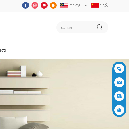
中文
Melayu
NGI
+86-05
91-2353
siboly@s
3555
iboly.co
evaporat
m
ive-cool
+861537