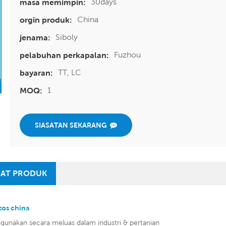
30days
masa memimpin:
China
orgin produk:
Siboly
jenama:
Fuzhou
pelabuhan perkapalan:
TT, LC
bayaran:
1
MOQ:
SIASATAN SEKARANG
AT PRODUK
zos china
igunakan secara meluas dalam industri & pertanian