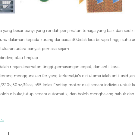
ra yang besar.bunyi yang rendah,penjimatan tenaga yang baik dan sediki
uhu dalaman kepada kurang daripada 30,tidak kira berapa tinggi suhu as
ertukaran udara banyak pemasa sejam.
dinding atau tingkap.
 adalah ringan,keamatan tinggi ,pemasangan cepat, dan anti-karat.
erang menggunakan fer yang terkenal,ia's ciri utama ialah anti-asid ,ant
220v,50hz,3fasa,ip55 kelas F.setiap motor diuji secara individu untuk k
boleh dibuka,tutup secara automatik, dan boleh menghalang habuk da
uk: