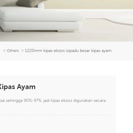
er
5951777
1220mm kipas ekzos isipadu besar kipas ayam
Others
Kipas Ayam
i sehingga 90%-97%. jadi kipas ekzos digunakan secara