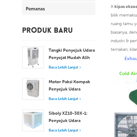
A
kipas ekzo
Pemanas
bilik memaksa
ruang tamu y
PRODUK BARU
biasanya, de
industri & per
ternakan, kila
Tangki Penyejuk Udara
Penyejat Mudah Alih
100L 8000 m³/j XZ13-
Baca Lebih Lanjut
080
Motor Paksi Kompak
Penyejuk Udara
Tingkap Penyejukan
Baca Lebih Lanjut
Cekap untuk Bilik Kecil
hingga Sederhana
Siboly XZ10-30X-1:
Penyejuk Udara
Pengewapan
Baca Lebih Lanjut
Perindustrian 30000