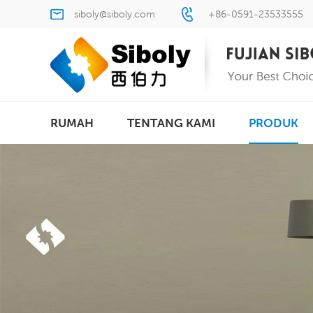
siboly@siboly.com
+86-0591-23533555
RUMAH
TENTANG KAMI
PRODUK