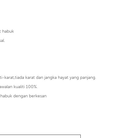
t habuk
al.
i-karat,tiada karat dan jangka hayat yang panjang.
awalan kualiti 100%.
n habuk dengan berkesan