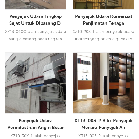
Penyejuk Udara Tingkap
Penyejuk Udara Komersial
Sejat Untuk Dipasang Di
Penjimatan Tenaga
Dinding Atau Tingkap
Penyejatan Penyejuk Udara
XZ13-060C ialah penyejuk udara
XZ10-20S-1 ialah penyejuk udara
(XZ13-060C)
Penyejuk Kegunaan Industri
yang dipasang pada tingkap
industri yang boleh digunakan
atau dinding dengan aliran
untuk semua jenis aplikasi
udara 6000CMH, 3 kelajuan
dalaman/luaran. Ia
dengan alat kawalan jauh.
menggunakan motor kipas
Baca Lebih Lanjut
Baca Lebih Lanjut
1.5KW, membawakan anda
angin kuat 20000 CMH, 12
kelajuan. Menggunakan pad
penyejuk 5090, prestasi
penyejukan terkemuka industri.
Penyejuk Udara
XT13-003-2 Bilik Penyejuk
Perindustrian Angin Besar
Menara Penyejuk Air
Dengan Air Untuk Kilang
XZ10-30X-1 ialah penyejuk
XT13-003-2 ialah penyejuk