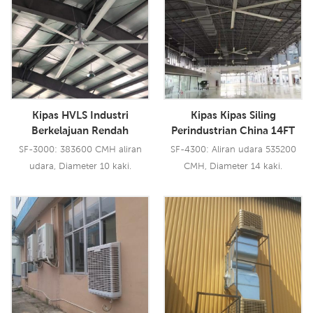
Kipas HVLS Industri
Kipas Kipas Siling
Berkelajuan Rendah
Perindustrian China 14FT
Kelantangan Tinggi Dengan
Jual Langsung Restoran
SF-3000: 383600 CMH aliran
SF-4300: Aliran udara 535200
Kipas Siling BLDC Bilah
Kipas HVLS
udara, Diameter 10 kaki.
CMH, Diameter 14 kaki.
Aerometal Besar
Baca Lebih Lanjut
Baca Lebih Lanjut