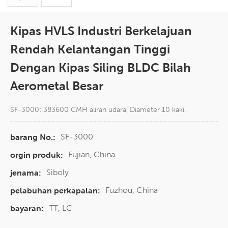
Kipas HVLS Industri Berkelajuan
Rendah Kelantangan Tinggi
Dengan Kipas Siling BLDC Bilah
Aerometal Besar
SF-3000: 383600 CMH aliran udara, Diameter 10 kaki.
SF-3000
barang No.:
Fujian, China
orgin produk:
Siboly
jenama:
Fuzhou, China
pelabuhan perkapalan:
TT, LC
bayaran: