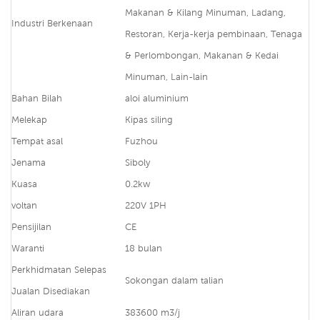
Makanan & Kilang Minuman, Ladang,
Industri Berkenaan
Restoran, Kerja-kerja pembinaan, Tenaga
& Perlombongan, Makanan & Kedai
Minuman, Lain-lain
Bahan Bilah
aloi aluminium
Melekap
Kipas siling
Tempat asal
Fuzhou
Jenama
Siboly
Kuasa
0.2kw
voltan
220V 1PH
Pensijilan
CE
Waranti
18 bulan
Perkhidmatan Selepas
Sokongan dalam talian
Jualan Disediakan
Aliran udara
383600 m3/j