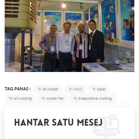
TAG PANAS :
air cooler
HVLS
kipas
air cooling
cooler fan
evaporative cooling
HANTAR SATU MESEJ