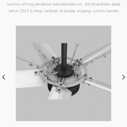
suzhou sihong penapisan penyelesaian co., ltd ditubuhkan pada
tahun 2013 & nbsp; terletak di bandar wujiang, suzhou bandar
china. kami telah mengkhususkan diri dalam produk mesh tenun
nilon yang mampu