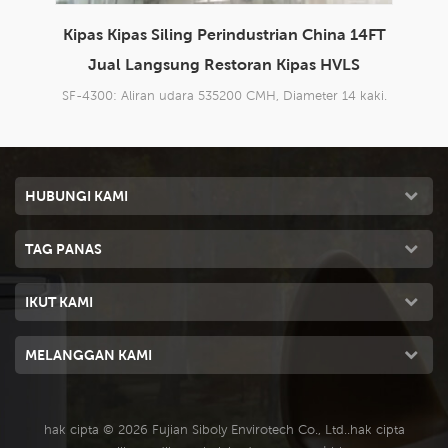
14FT
Kipas siling HVLS china 14 kaki kilang kipas
10
S
HVLS super senyap
kaki.
SF-4200: 535200 CMH aliran udara, diameter 14 kaki.
SF-3
HUBUNGI KAMI
TAG PANAS
IKUT KAMI
MELANGGAN KAMI
hak cipta © 2026 Fujian Siboly Envirotech Co., Ltd..hak cipta