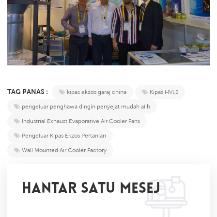
TAG PANAS :
kipas ekzos garaj china
Kipas HVLS
pengeluar penghawa dingin penyejat mudah alih
Industrial Exhaust Evaporative Air Cooler Fans
Pengeluar Kipas Ekzos Pertanian
Wall Mounted Air Cooler Factory
HANTAR SATU MESEJ