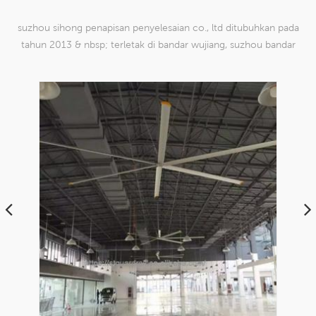
suzhou sihong penapisan penyelesaian co., ltd ditubuhkan pada
tahun 2013 & nbsp; terletak di bandar wujiang, suzhou bandar
china. kami telah mengkhususkan diri dalam produk mesh tenun
nilon yang mampu