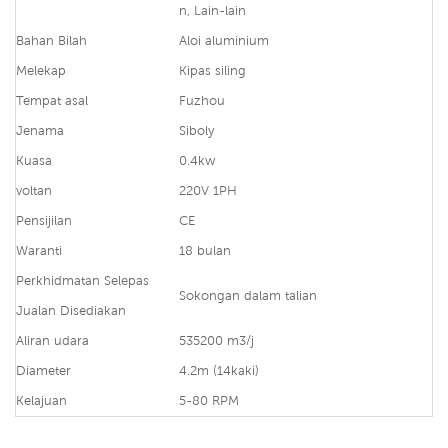
n, Lain-lain
Bahan Bilah
Aloi aluminium
Melekap
Kipas siling
Tempat asal
Fuzhou
Jenama
Siboly
Kuasa
0.4kw
voltan
220V 1PH
Pensijilan
CE
Waranti
18 bulan
Perkhidmatan Selepas
Sokongan dalam talian
Jualan Disediakan
Aliran udara
535200 m3/j
Diameter
4.2m (14kaki)
Kelajuan
5-80 RPM