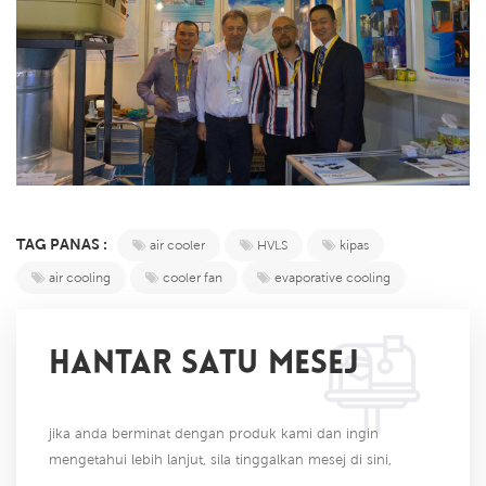
TAG PANAS :
air cooler
HVLS
kipas
air cooling
cooler fan
evaporative cooling
HANTAR SATU MESEJ
jika anda berminat dengan produk kami dan ingin
mengetahui lebih lanjut, sila tinggalkan mesej di sini,
kami akan membalas anda sebaik sahaja kami dapat.