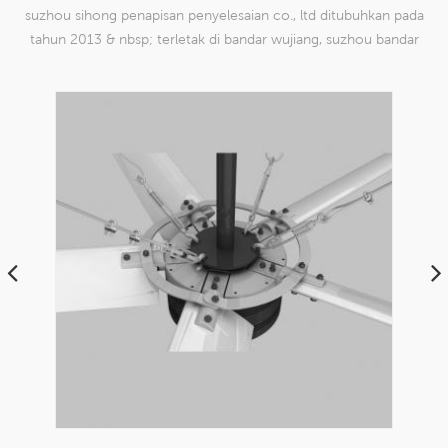
suzhou sihong penapisan penyelesaian co., ltd ditubuhkan pada
tahun 2013 & nbsp; terletak di bandar wujiang, suzhou bandar
china. kami telah mengkhususkan diri dalam produk mesh tenun
nilon yang mampu