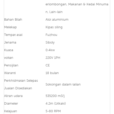
erlombongan, Makanan & Kedai Minuma
n, Lain-lain
Bahan Bilah
Aloi aluminium
Melekap
Kipas siling
Tempat asal
Fuzhou
Jenama
Siboly
Kuasa
0.4kw
voltan
220V 1PH
Pensijilan
CE
Waranti
18 bulan
Perkhidmatan Selepas
Sokongan dalam talian
Jualan Disediakan
Aliran udara
535200 m3/j
Diameter
4.2m (14kaki)
Kelajuan
5-80 RPM