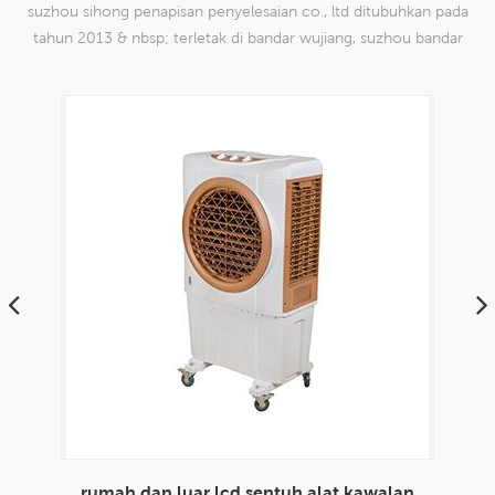
suzhou sihong penapisan penyelesaian co., ltd ditubuhkan pada
tahun 2013 & nbsp; terletak di bandar wujiang, suzhou bandar
china. kami telah mengkhususkan diri dalam produk mesh tenun
nilon yang mampu
lan
envirotech 8000cmh penggunaan rumah