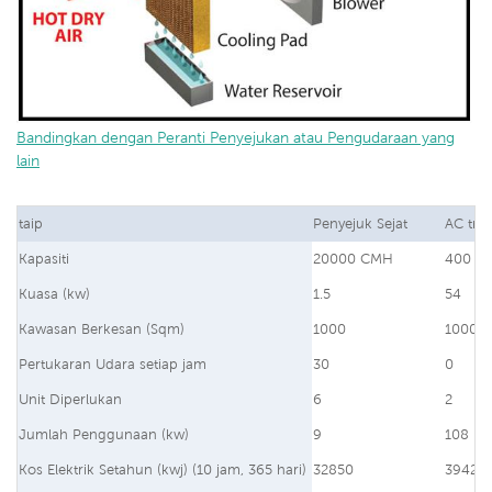
Bandingkan dengan Peranti Penyejukan atau Pengudaraan yang
lain
taip
Penyejuk Sejat
AC trad
Kapasiti
20000 CMH
400 B
Kuasa (kw)
1.5
54
Kawasan Berkesan (Sqm)
1000
1000
Pertukaran Udara setiap jam
30
0
Unit Diperlukan
6
2
Jumlah Penggunaan (kw)
9
108
Kos Elektrik Setahun (kwj) (10 jam, 365 hari)
32850
39420