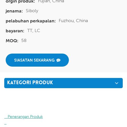
Fujian, China
orgin produk:
Siboly
jenama:
Fuzhou, China
pelabuhan perkapalan:
TT, LC
bayaran:
58
MOQ:
SIASATAN SEKARANG
KATEGORI PRODUK
   Penerangan Produk
