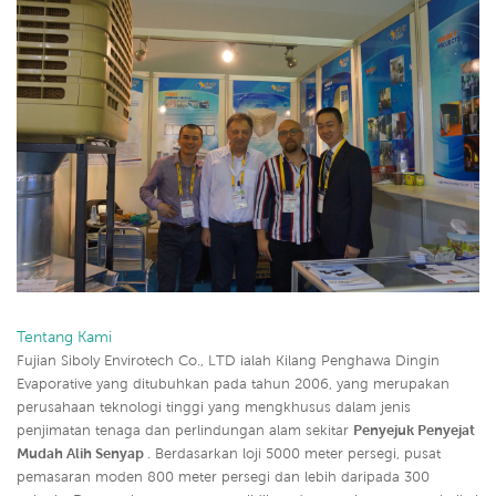
Tentang Kami
Fujian Siboly Envirotech Co., LTD ialah Kilang Penghawa Dingin
Evaporative yang ditubuhkan pada tahun 2006, yang merupakan
perusahaan teknologi tinggi yang mengkhusus dalam jenis
penjimatan tenaga dan perlindungan alam sekitar
Penyejuk Penyejat
Mudah Alih Senyap
. Berdasarkan loji 5000 meter persegi, pusat
pemasaran moden 800 meter persegi dan lebih daripada 300