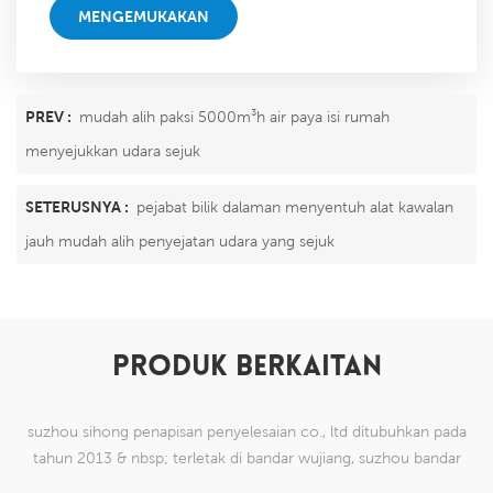
MENGEMUKAKAN
PREV :
mudah alih paksi 5000m³h air paya isi rumah
menyejukkan udara sejuk
SETERUSNYA :
pejabat bilik dalaman menyentuh alat kawalan
jauh mudah alih penyejatan udara yang sejuk
PRODUK BERKAITAN
suzhou sihong penapisan penyelesaian co., ltd ditubuhkan pada
tahun 2013 & nbsp; terletak di bandar wujiang, suzhou bandar
china. kami telah mengkhususkan diri dalam produk mesh tenun