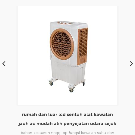
nilon yang mampu
rumah dan luar lcd sentuh alat kawalan
ara
m
jauh ac mudah alih penyejatan udara sejuk
an
bahan kekuatan tinggi pp fungsi kawalan suhu dan