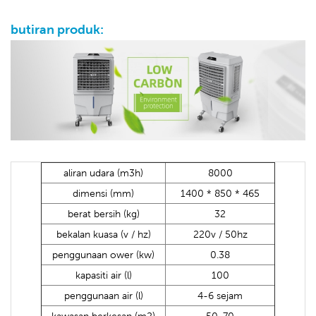
butiran produk:
aliran udara (m3h)
8000
dimensi (mm)
1400 * 850 * 465
berat bersih (kg)
32
bekalan kuasa (v / hz)
220v / 50hz
penggunaan ower (kw)
0.38
kapasiti air (l)
100
penggunaan air (l)
4-6 sejam
kawasan berkesan (m2)
50-70