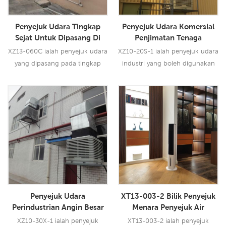
Penyejuk Udara Tingkap
Penyejuk Udara Komersial
Sejat Untuk Dipasang Di
Penjimatan Tenaga
Dinding Atau Tingkap
Penyejatan Penyejuk Udara
XZ13-060C ialah penyejuk udara
XZ10-20S-1 ialah penyejuk udara
(XZ13-060C)
Penyejuk Kegunaan Industri
yang dipasang pada tingkap
industri yang boleh digunakan
atau dinding dengan aliran
untuk semua jenis aplikasi
udara 6000CMH, 3 kelajuan
dalaman/luaran. Ia
dengan alat kawalan jauh.
menggunakan motor kipas
Baca Lebih Lanjut
Baca Lebih Lanjut
1.5KW, membawakan anda
angin kuat 20000 CMH, 12
kelajuan. Menggunakan pad
penyejuk 5090, prestasi
penyejukan terkemuka industri.
Penyejuk Udara
XT13-003-2 Bilik Penyejuk
Perindustrian Angin Besar
Menara Penyejuk Air
Dengan Air Untuk Kilang
XZ10-30X-1 ialah penyejuk
XT13-003-2 ialah penyejuk