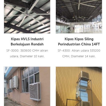
Kipas HVLS Industri
Kipas Kipas Siling
Berkelajuan Rendah
Perindustrian China 14FT
Kelantangan Tinggi Dengan
Jual Langsung Restoran
SF-3000: 383600 CMH aliran
SF-4300: Aliran udara 535200
Kipas Siling BLDC Bilah
Kipas HVLS
udara, Diameter 10 kaki.
CMH, Diameter 14 kaki.
Aerometal Besar
Baca Lebih Lanjut
Baca Lebih Lanjut