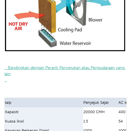
   Bandingkan dengan Peranti Penyejukan atau Pengudaraan yang 
lain

taip
Penyejuk Sejat
AC trad
Kapasiti
20000 CMH
400 B
Kuasa (kw)
1.5
54
Kawasan Berkesan (Sqm)
1000
1000