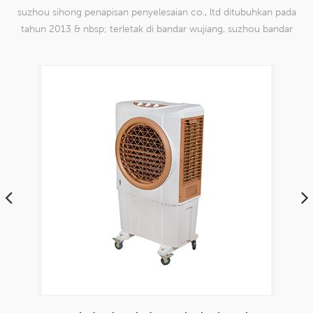
suzhou sihong penapisan penyelesaian co., ltd ditubuhkan pada
tahun 2013 & nbsp; terletak di bandar wujiang, suzhou bandar
china. kami telah mengkhususkan diri dalam produk mesh tenun
nilon yang mampu