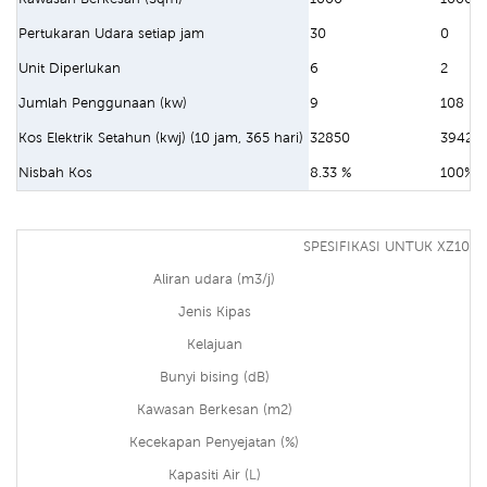
Pertukaran Udara setiap jam
30
0
Unit Diperlukan
6
2
Jumlah Penggunaan (kw)
9
108
Kos Elektrik Setahun (kwj) (10 jam, 365 hari)
32850
39420
Nisbah Kos
8.33 %
100%
SPESIFIKASI UNTUK XZ10-1
Aliran udara (m3/j)
Jenis Kipas
Kelajuan
Bunyi bising (dB)
Kawasan Berkesan (m2)
Kecekapan Penyejatan (%)
Kapasiti Air (L)