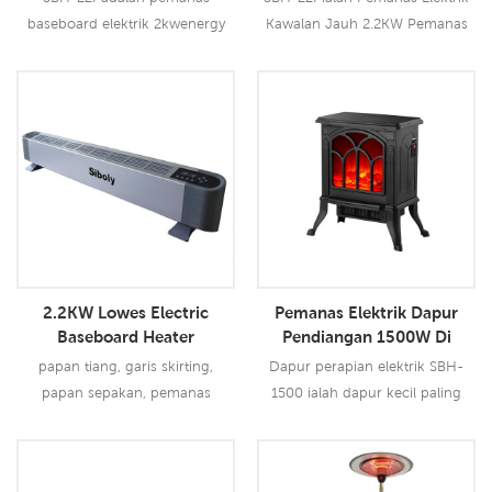
berprofil rendah-
baseboard elektrik 2kwenergy
Kawalan Jauh 2.2KW Pemanas
penyelesaian pemanasan
yang cekap dengan reka bentuk
Papan Tiang Elektrik Convector
yang tenang dan tahan lama
moden berprofil rendah ●
Dengan Termostat Boleh Laras.
Penyelesaian pemanasan yang
Baca Lebih Lanjut
Baca Lebih Lanjut
tenang dan tahan lama dengan
termostat laras.
2.2KW Lowes Electric
Pemanas Elektrik Dapur
Baseboard Heater
Pendiangan 1500W Di
Lowes
papan tiang, garis skirting,
Dapur perapian elektrik SBH-
papan sepakan, pemanas
1500 ialah dapur kecil paling
elektrik perolakan
manis yang anda mahukan! Ia
memanaskan bilik anda seluas
400 kaki persegi dalam