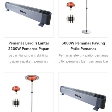
Baca Lebih Lanjut
Baca Lebih Lanjut
beberapa minit. Reka bentuk
pendiangan vintaj dengan
nyalaan tarian yang realistik dan
kesan kayu balak boleh
memberikan suasana hangat
kepada keluarga anda. Reka
bentuk retro dan kesan nyalaan
Pemanas Berdiri Lantai
3000W Pemanas Payung
yang realistik men15
2200W Pemanas Papan
Patio Pemanas
Pangkalan Elektrik
papan tiang, garis skirting,
Pemanas elektrik patio, pemanas
papan sepakan, pemanas
bilik, pemanas luar, pemanas bar
elektrik perolakan
kopi
Baca Lebih Lanjut
Baca Lebih Lanjut