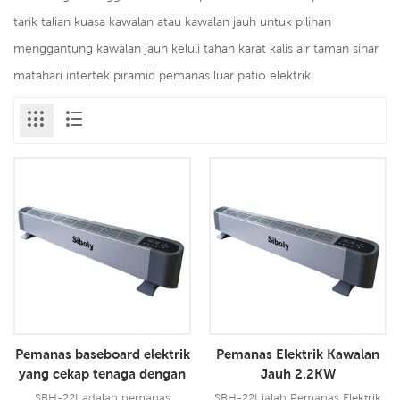
tarik talian kuasa kawalan atau kawalan jauh untuk pilihan
menggantung kawalan jauh keluli tahan karat kalis air taman sinar
matahari intertek piramid pemanas luar patio elektrik
Pemanas baseboard elektrik
Pemanas Elektrik Kawalan
yang cekap tenaga dengan
Jauh 2.2KW
reka bentuk moden
SBH-22I adalah pemanas
SBH-22I ialah Pemanas Elektrik