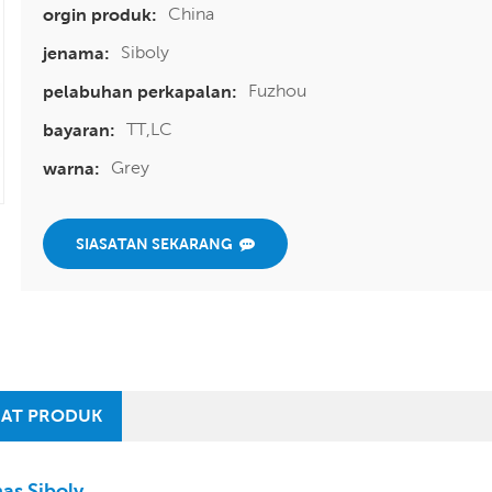
China
orgin produk:
Siboly
jenama:
Fuzhou
pelabuhan perkapalan:
TT,LC
bayaran:
Grey
warna:
SIASATAN SEKARANG
AT PRODUK
as Siboly