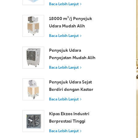
Pengewapan
Baca Lebih Lanjut
Perindustrian 30000
m3/j
18000 m³/j Penyejuk
Udara Mudah Alih
Industri dengan Alat
Baca Lebih Lanjut
Kawalan Jauh untuk
Penyejukan Ruang
Penyejuk Udara
Besar
Penyejatan Mudah Alih
18000 m³/j Kecekapan
Baca Lebih Lanjut
Tinggi dengan Alat
Kawalan Jauh
Penyejuk Udara Sejat
Berdiri dengan Kastor
dan Alat Kawalan Jauh
Baca Lebih Lanjut
18000 m³/j Aliran
Udara
Kipas Ekzos Industri
Berprestasi Tinggi
dengan Aliran Udara
Baca Lebih Lanjut
37,000 m³/j untuk