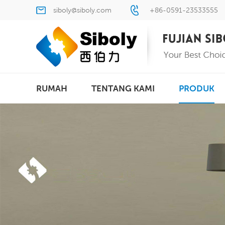
siboly@siboly.com
+86-0591-23533555
RUMAH
TENTANG KAMI
PRODUK