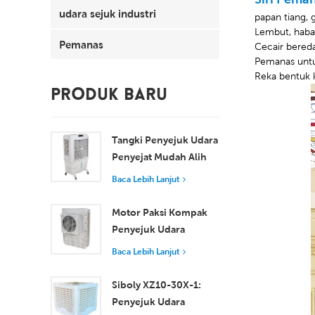
udara sejuk industri
papan tiang, 
Lembut, haba
Pemanas
Cecair bered
Pemanas untu
Reka bentuk ka
PRODUK BARU
Tangki Penyejuk Udara
Penyejat Mudah Alih
100L 8000 m³/j XZ13-
Baca Lebih Lanjut
080
Motor Paksi Kompak
Penyejuk Udara
Tingkap Penyejukan
Baca Lebih Lanjut
Cekap untuk Bilik Kecil
hingga Sederhana
Siboly XZ10-30X-1:
Penyejuk Udara