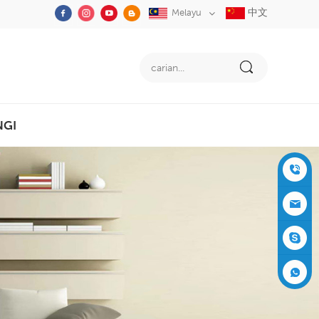
中文
Melayu
NGI
+86-05
91-2353
siboly@s
3555
iboly.co
evaporat
m
ive-cool
+861537