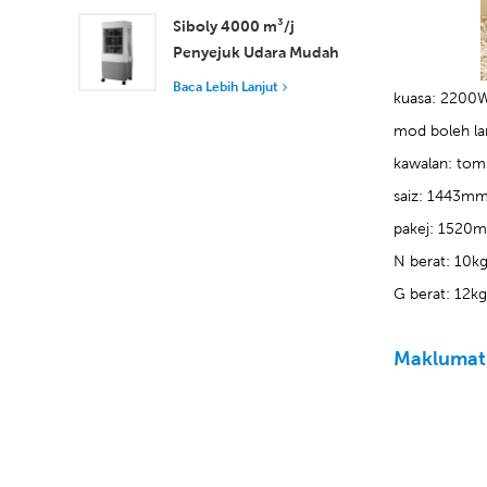
Pengudaraan Unggul
Siboly 4000 m³/j
Penyejuk Udara Mudah
Alih Industri 50L
Baca Lebih Lanjut
kuasa: 2200
Tangki Boleh
Ditanggalkan
mod boleh la
Penyejukan
kawalan: tombo
Kecekapan Tinggi
saiz: 1443
pakej: 152
N berat: 10k
G berat: 12k
Maklumat