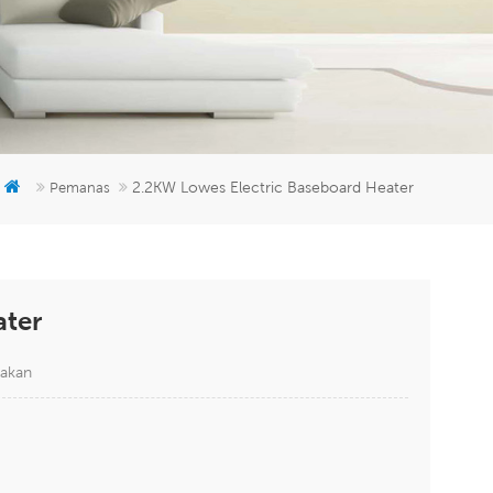
er
5951777
2.2KW Lowes Electric Baseboard Heater
Pemanas
ater
lakan