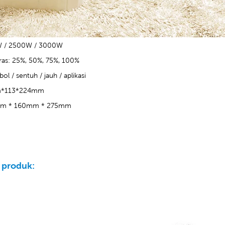
W / 2500W / 3000W
ras: 25%, 50%, 75%, 100%
l / sentuh / jauh / aplikasi
mm*113*224mm
0mm * 160mm * 275mm
g
g
 produk: