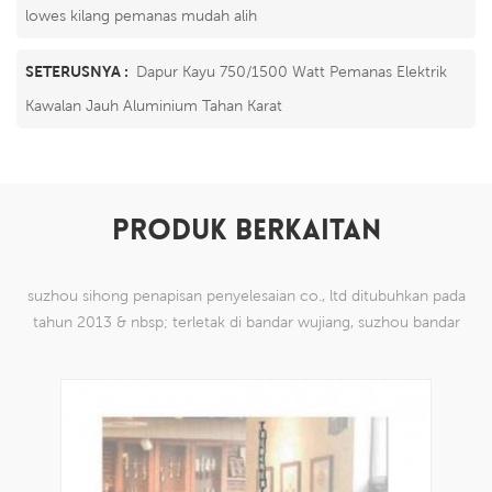
lowes kilang pemanas mudah alih
SETERUSNYA :
Dapur Kayu 750/1500 Watt Pemanas Elektrik
Kawalan Jauh Aluminium Tahan Karat
PRODUK BERKAITAN
suzhou sihong penapisan penyelesaian co., ltd ditubuhkan pada
tahun 2013 & nbsp; terletak di bandar wujiang, suzhou bandar
china. kami telah mengkhususkan diri dalam produk mesh tenun
nilon yang mampu