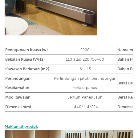
Penggunaan Kuasa (w)
2200
Nama mod
Bekalan Kuasa (V/Hz)
110 atau 220 /50~60
Bahan Pem
Kawasan Berkesan (m2)
6 ~ 15
Bahan Pen
Perlindungan
Perlindungan jatuh, perlindungan
Berat Bersi
Keselamatan
terlalu panas
Mod Kawalan
Sentuh Panel/Jauh
Berat Kasar
Dimensi (mm)
1440*114*224
Dimensi K
Maklumat produk