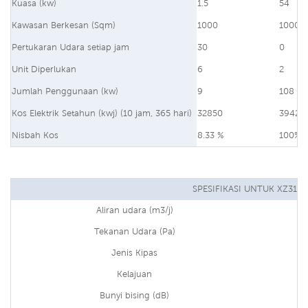
Kuasa (kw)
1.5
54
Kawasan Berkesan (Sqm)
1000
1000
Pertukaran Udara setiap jam
30
0
Unit Diperlukan
6
2
Jumlah Penggunaan (kw)
9
108
Kos Elektrik Setahun (kwj) (10 jam, 365 hari)
32850
39420
Nisbah Kos
8.33 %
100%
SPESIFIKASI UNTUK XZ31-1
Aliran udara (m3/j)
Tekanan Udara (Pa)
Jenis Kipas
Kelajuan
Bunyi bising (dB)