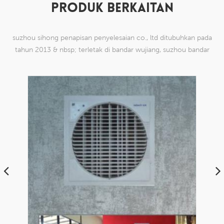
PRODUK BERKAITAN
suzhou sihong penapisan penyelesaian co., ltd ditubuhkan pada
tahun 2013 & nbsp; terletak di bandar wujiang, suzhou bandar
china. kami telah mengkhususkan diri dalam produk mesh tenun
nilon yang mampu