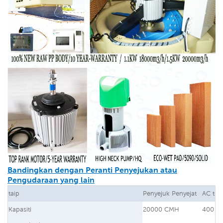
Bandingkan dengan Peranti Penyejukan atau
Pengudaraan yang lain
taip
Penyejuk Penyejat
AC trad
Kapasiti
20000 CMH
400 B