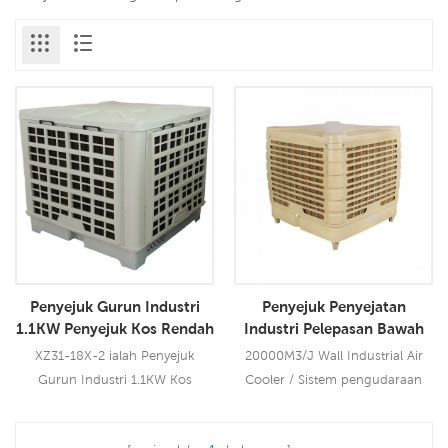
Penyejuk Gurun Industri
Penyejuk Penyejatan
1.1KW Penyejuk Kos Rendah
Industri Pelepasan Bawah
1.5KW Siboly
XZ31-18X-2 ialah Penyejuk
20000M3/J Wall Industrial Air
Gurun Industri 1.1KW Kos
Cooler / Sistem pengudaraan
Rendah yang boleh digunakan
kilang lebih baik daripada suria
untuk semua jenis aplikasi
udara sejuk menggunakan