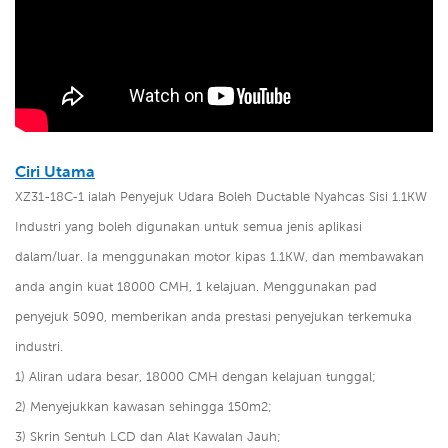
Ciri Utama
XZ31-18C-1 ialah
Penyejuk Udara Boleh Ductable Nyahcas Sisi 1.1KW
Industri
yang boleh digunakan untuk semua jenis aplikasi
dalam/luar. Ia menggunakan motor kipas 1.1KW, dan membawakan
anda angin kuat 18000 CMH, 1 kelajuan. Menggunakan pad
penyejuk 5090, memberikan anda prestasi penyejukan terkemuka
industri.
1) Aliran udara besar, 18000 CMH dengan kelajuan tunggal;
2) Menyejukkan kawasan sehingga 150m2;
3)
Skrin Sentuh LCD dan Alat Kawalan Jauh;