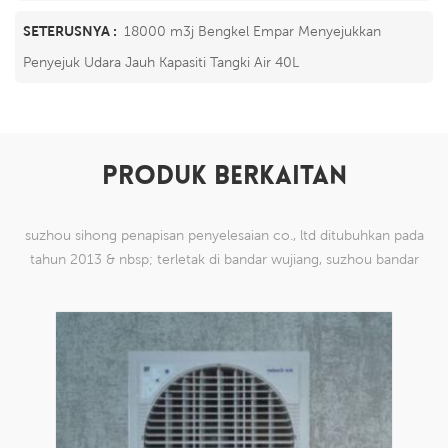
SETERUSNYA :
18000 m3j Bengkel Empar Menyejukkan
Penyejuk Udara Jauh Kapasiti Tangki Air 40L
PRODUK BERKAITAN
suzhou sihong penapisan penyelesaian co., ltd ditubuhkan pada
tahun 2013 & nbsp; terletak di bandar wujiang, suzhou bandar
china. kami telah mengkhususkan diri dalam produk mesh tenun
nilon yang mampu