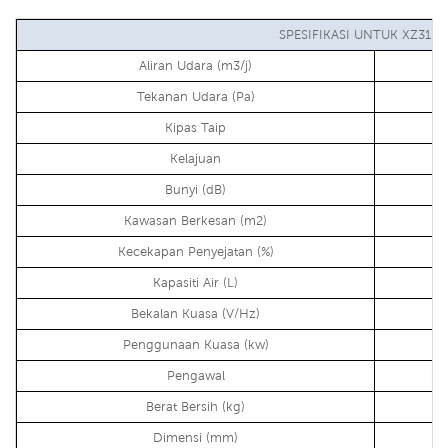
SPESIFIKASI UNTUK XZ31-1
Aliran Udara (m3/j)
Tekanan Udara (Pa)
Kipas Taip
Kelajuan
Bunyi (dB)
Kawasan Berkesan (m2)
Kecekapan Penyejatan (%)
Kapasiti Air (L)
Bekalan Kuasa (V/Hz)
Penggunaan Kuasa (kw)
Pengawal
Sk
Berat Bersih (kg)
Dimensi (mm)