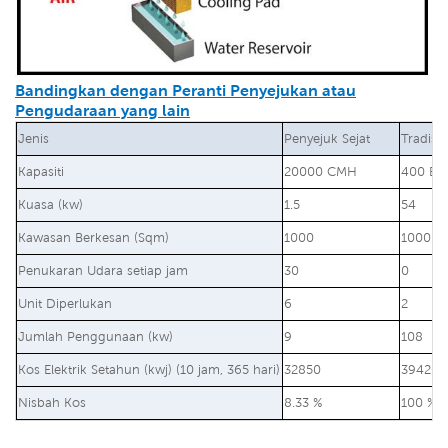
Bandingkan dengan Peranti Penyejukan atau
Pengudaraan yang lain
Jenis
Penyejuk Sejat
Tradisi
Kapasiti
20000 CMH
400 BT
Kuasa (kw)
1.5
54
Kawasan Berkesan (Sqm)
1000
1000
Penukaran Udara setiap jam
30
0
Unit Diperlukan
6
2
Jumlah Penggunaan (kw)
9
108
Kos Elektrik Setahun (kwj) (10 jam, 365 hari)
32850
394200
Nisbah Kos
8.33 %
100 %