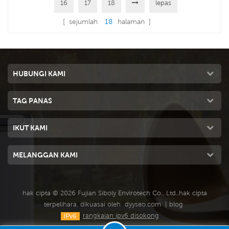
16
17
18
lepas
[ sejumlah
18
halaman ]
HUBUNGI KAMI
TAG PANAS
IKUT KAMI
MELANGGAN KAMI
hak cipta © 2026 Fujian Siboly Envirotech Co., Ltd..hak cipta
terpelihara. dikuasai oleh
dyyseo.com
|
blog
rangkaian ipv6 disokong