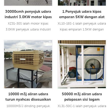
30000cmh penyejuk udara
1.Penyejuk udara kipas
industri 3.0KW motor kipas
emparan 5KW dengan alat
kawalan jauh
XZ31-30S ialah motor kipas
XL10-18S-1 ialah penyejuk udara
3.0KW penyejuk udara industri
kipas emparan 1.5KW dengan
30000cmh yang boleh
alat kawalan jauh yang boleh
digunakan untuk semua jenis
digunakan untuk semua jenis
aplikasi dalaman/luaran. ia
lokasi dalam/luar. model ini
Baca Lebih Lanjut
Baca Lebih Lanjut
menggunakan pendawaian
menggunakan motor kipas
tembaga tulen 3.0KW motor
emparan 1.5KW, dan ia
kipas, membawa anda angin
membawakan anda angin kuat
kuat 30000 CMH, 1 kelajuan.
18000 CMH, 12 kelajuan.
pad penyejuk bersaiz besar
menggunakan pad penyejuk
5090, prestasi penyejukan
5090 terkemuka industri,
terkemuka industri.
memberikan anda prestasi
10000 m3j aliran udara
50000 m3j aliran udara
penyejukan terkemuka industri,
turun nyahcas disesuaikan
pelepasan sisi logam
ag15
penyejat udara penyejatan
penyejuk udara kuat
10000M3/J dinding penyejuk
XL31-50C-1 ialah penyejuk udara