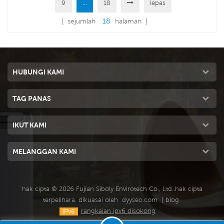
9
...
18
lepas
motor kipas 22.0KW pendawaian
tembaga tulen, membawakan
[ sejumlah
18
halaman ]
anda angin kuat 60000 CMH,
kelajuan berubah-ubah. Pad
penyejuk bersaiz besar 5090,
prestasi penyejukan terkemuka
HUBUNGI KAMI
industri.
TAG PANAS
IKUT KAMI
MELANGGAN KAMI
hak cipta © 2026 Fujian Siboly Envirotech Co., Ltd..hak cipta
terpelihara. dikuasai oleh
dyyseo.com
|
blog
rangkaian ipv6 disokong