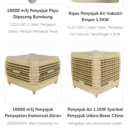
penyejuk bersaiz besar 5090,
industri, memberikan anda
18000 m3j Penyejuk Paya
Kipas Penyejuk Air Industri
prestasi penyejukan te15
prestasi penyejukan terkemuka
Dipasang Bumbung
Empar 1.5KW
i15
Penyejuk Udara Tersuai
XZ10-18S-2 ialah Penyejuk
XL10-18X-1 ialah Kipas Penyejuk
Udara Tersuai Penyejuk Paya
Air Industri Sentrifugal 1.5KW
Dipasang Bumbung 18000 m3j
yang boleh digunakan untuk
yang boleh digunakan untuk
semua jenis lokasi dalam/luar.
semua jenis aplikasi dalam/luar.
Model ini menggunakan motor
Baca Lebih Lanjut
Ia menggunakan motor kipas
Baca Lebih Lanjut
kipas emparan 1.5KW, dan ia
1.1KW, membawakan anda angin
membawakan anda angin kuat
kuat 18000 CMH, 12 kelajuan.
18000 CMH, 12 kelajuan.
Menggunakan pad penyejuk
Menggunakan pad penyejuk
5090, prestasi penyejukan
5090 terkemuka industri,
terkemuka industri.
memberikan anda prestasi
penyejukan terkemuka industri,
10000 m3j Penyejuk
Penyejuk Air 1.1KW Syarikat
agak.
Penyejatan Komersial Aliran
Penyejuk Udara Besar China
Udara
10000M3/H Wall Industrial Air
Pengatup aloi aluminium paten