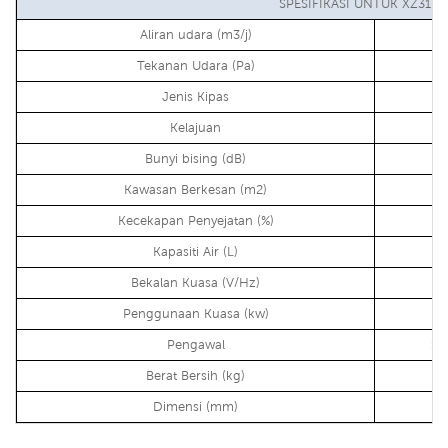
SPESIFIKASI UNTUK XZ31-1
Aliran udara (m3/j)
Tekanan Udara (Pa)
Jenis Kipas
Kelajuan
Bunyi bising (dB)
Kawasan Berkesan (m2)
Kecekapan Penyejatan (%)
Kapasiti Air (L)
Bekalan Kuasa (V/Hz)
Penggunaan Kuasa (kw)
Pengawal
Sk
Berat Bersih (kg)
Dimensi (mm)