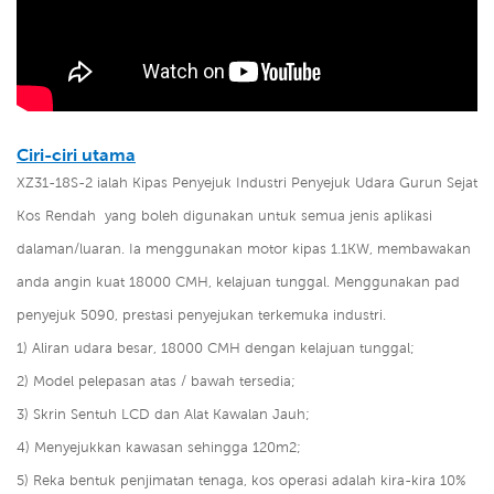
Ciri-ciri utama
XZ31-18S-2 ialah Kipas Penyejuk Industri Penyejuk Udara Gurun Sejat
Kos Rendah
yang boleh digunakan untuk semua jenis aplikasi
dalaman/luaran. Ia menggunakan motor kipas 1.1KW, membawakan
anda angin kuat 18000 CMH, kelajuan tunggal. Menggunakan pad
penyejuk 5090, prestasi penyejukan terkemuka industri.
1) Aliran udara besar, 18000 CMH dengan kelajuan tunggal;
2) Model pelepasan atas / bawah tersedia;
3) Skrin Sentuh LCD dan Alat Kawalan Jauh;
4) Menyejukkan kawasan sehingga 120m2;
5) Reka bentuk penjimatan tenaga, kos operasi adalah kira-kira 10%