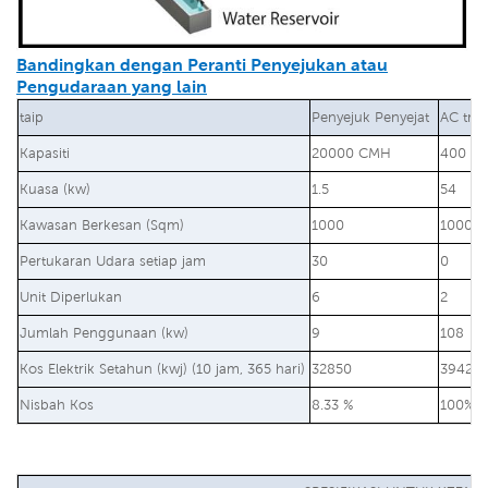
Bandingkan dengan Peranti Penyejukan atau
Pengudaraan yang lain
taip
Penyejuk Penyejat
AC trad
Kapasiti
20000 CMH
400 BT
Kuasa (kw)
1.5
54
Kawasan Berkesan (Sqm)
1000
1000
Pertukaran Udara setiap jam
30
0
Unit Diperlukan
6
2
Jumlah Penggunaan (kw)
9
108
Kos Elektrik Setahun (kwj) (10 jam, 365 hari)
32850
39420
Nisbah Kos
8.33 %
100%