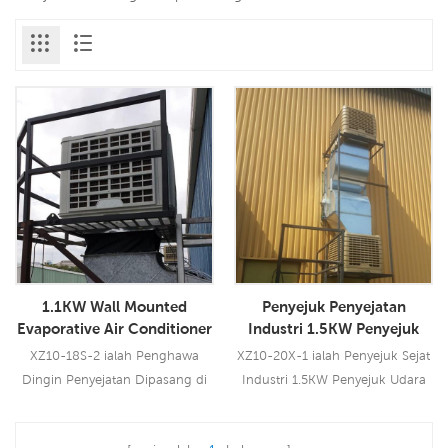
1.1KW Wall Mounted
Penyejuk Penyejatan
Evaporative Air Conditioner
Industri 1.5KW Penyejuk
Harga Penyejuk Udara
Udara Dipasang di Siling
XZ10-18S-2 ialah Penghawa
XZ10-20X-1 ialah Penyejuk Sejat
China
Dingin Penyejatan Dipasang di
Industri 1.5KW Penyejuk Udara
Dinding 1.1KW yang boleh
Dipasang Siling yang boleh
digunakan untuk semua jenis
digunakan untuk semua jenis