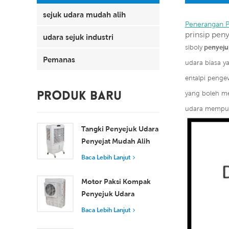
sejuk udara mudah alih
Penerangan 
prinsip pen
udara sejuk industri
siboly
penyejuk
Pemanas
udara biasa 
entalpi penge
yang boleh me
PRODUK BARU
udara mempun
Tangki Penyejuk Udara
Penyejat Mudah Alih
100L 8000 m³/j XZ13-
Baca Lebih Lanjut
080
Motor Paksi Kompak
Penyejuk Udara
Tingkap Penyejukan
Baca Lebih Lanjut
Cekap untuk Bilik Kecil