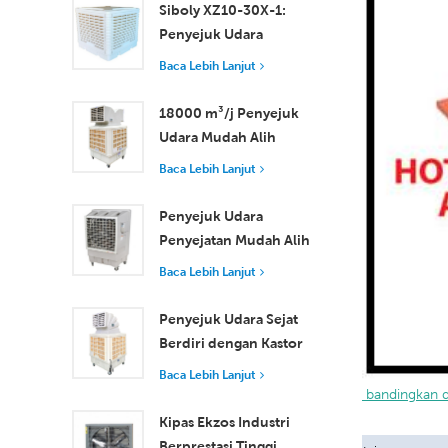
hingga Sederhana
Siboly XZ10-30X-1:
Penyejuk Udara
Pengewapan
Baca Lebih Lanjut
Perindustrian 30000
m3/j
18000 m³/j Penyejuk
Udara Mudah Alih
Industri dengan Alat
Baca Lebih Lanjut
Kawalan Jauh untuk
Penyejukan Ruang
Penyejuk Udara
Besar
Penyejatan Mudah Alih
18000 m³/j Kecekapan
Baca Lebih Lanjut
Tinggi dengan Alat
Kawalan Jauh
Penyejuk Udara Sejat
Berdiri dengan Kastor
dan Alat Kawalan Jauh
Baca Lebih Lanjut
18000 m³/j Aliran
 bandingkan 
Udara
Kipas Ekzos Industri
Berprestasi Tinggi