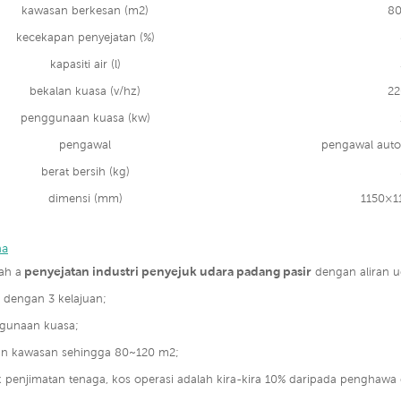
kawasan berkesan (m2)
80
kecekapan penyejatan (%)
kapasiti air (l)
bekalan kuasa (v/hz)
22
penggunaan kuasa (kw)
pengawal
pengawal auto
berat bersih (kg)
dimensi (mm)
1150×1
ma
penyejatan industri penyejuk udara padang pasir
ah a
dengan aliran u
dengan 3 kelajuan;
ggunaan kuasa;
an kawasan sehingga 80~120 m2;
k penjimatan tenaga, kos operasi adalah kira-kira 10% daripada penghawa d