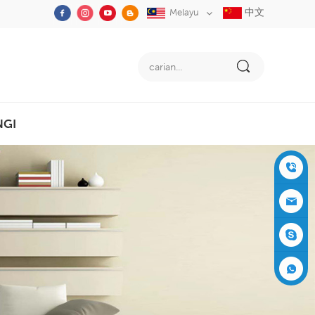
中文
Melayu
NGI
+86-05
91-2353
siboly@s
3555
iboly.co
evaporat
m
ive-cool
+861537