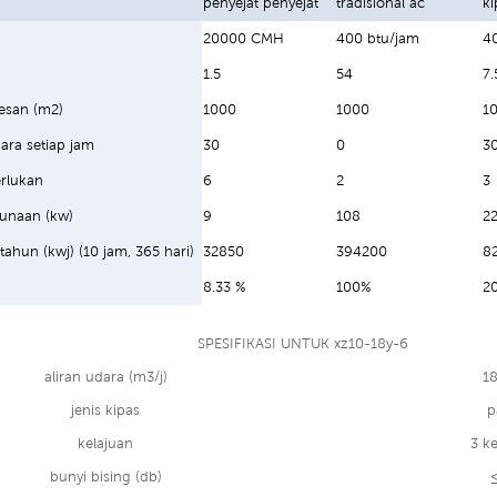
penyejat penyejat
tradisional ac
k
20000 CMH
400 btu/jam
4
1.5
54
7.
esan (m2)
1000
1000
1
ara setiap jam
30
0
3
erlukan
6
2
3
unaan (kw)
9
108
22
etahun (kwj) (10 jam, 365 hari)
32850
394200
8
8.33 %
100%
2
SPESIFIKASI UNTUK xz10-18y-6
aliran udara (m3/j)
1
jenis kipas
p
kelajuan
3 ke
bunyi bising (db)
≤