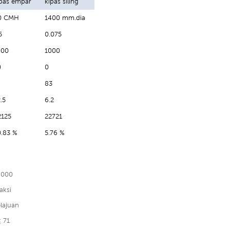
ipas empar
kipas siling
0 CMH
1400 mm.dia
5
0.075
000
1000
0
0
83
.5
6.2
2125
22721
0.83 %
5.76 %
8000
aksi
lajuan
 71