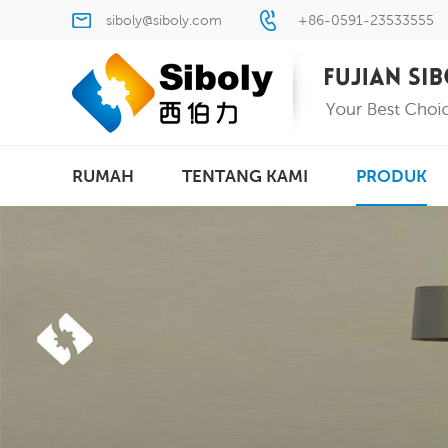
siboly@siboly.com
+86-0591-23533555
RUMAH
TENTANG KAMI
PRODUK