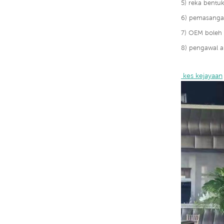
5) reka bentu
6) pemasanga
7) OEM boleh 
8) pengawal a
 kes kejayaan