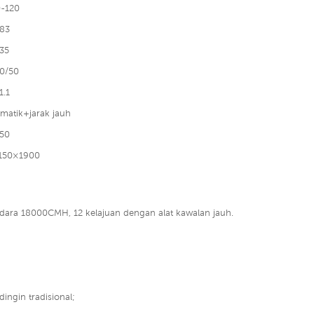
-120
83
35
0/50
1.1
matik+jarak jauh
50
150×1900
dara 18000CMH, 12 kelajuan dengan alat kawalan jauh.
ingin tradisional;