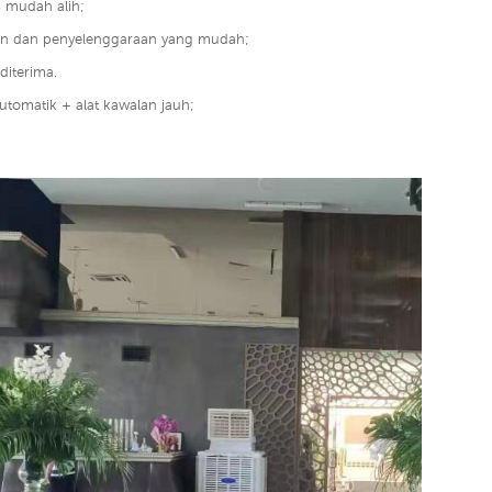
k mudah alih;
n dan penyelenggaraan yang mudah;
diterima.
utomatik + alat kawalan jauh;