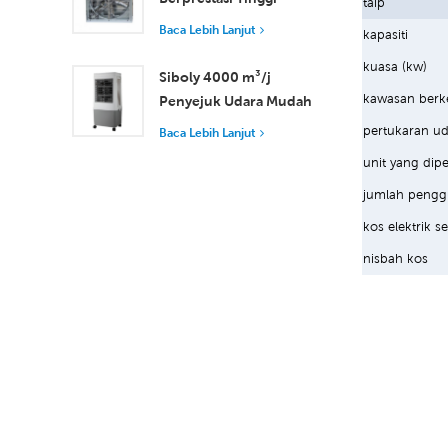
taip
dengan Aliran Udara
Baca Lebih Lanjut
kapasiti
37,000 m³/j untuk
kuasa (kw)
Pengudaraan Unggul
Siboly 4000 m³/j
kawasan berk
Penyejuk Udara Mudah
Alih Industri 50L
pertukaran ud
Baca Lebih Lanjut
Tangki Boleh
unit yang dip
Ditanggalkan
jumlah pengg
Penyejukan
Kecekapan Tinggi
kos elektrik s
nisbah kos