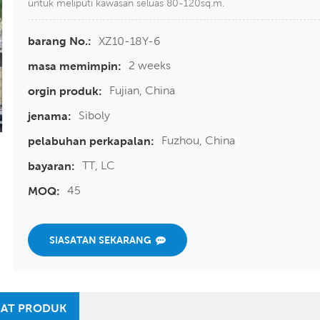
untuk meliputi kawasan seluas 80-120sq.m.
XZ10-18Y-6
barang No.:
2 weeks
masa memimpin:
Fujian, China
orgin produk:
Siboly
jenama:
Fuzhou, China
pelabuhan perkapalan:
TT, LC
bayaran:
45
MOQ:
SIASATAN SEKARANG
AT PRODUK