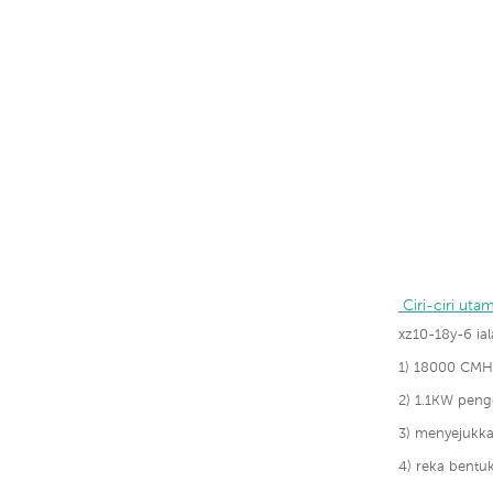
 Ciri-ciri uta
xz10-18y-6 ial
1) 18000 CMH 
2) 1.1KW pen
3) menyejukk
4) reka bentu