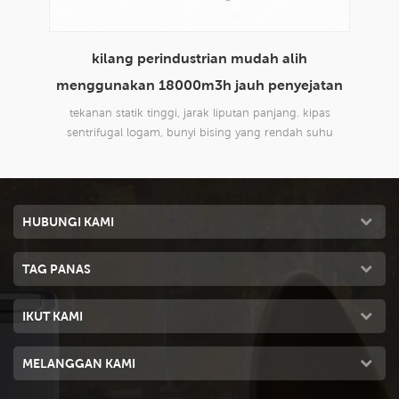
olar
kilang perindustrian mudah alih
rek
menggunakan 18000m3h jauh penyejatan
60
penyejatan udara
uang
tekanan statik tinggi, jarak liputan panjang. kipas
penye
0C
sentrifugal logam, bunyi bising yang rendah suhu
xz13
udara
pilihan dan fungsi contral kelembapan.
al
pat
HUBUNGI KAMI
TAG PANAS
IKUT KAMI
MELANGGAN KAMI