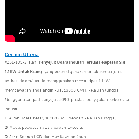
Ciri-ciri Utama
XZ31-18C-2 ialah
Penyejuk Udara Industri Tersuai Pelepasan Sisi
1.1KW Untuk Kilang
yang boleh digunakan untuk semua jenis
aplikasi dalam/luar. Ia menggunakan motor kipas 1.1KW,
membawakan anda angin kuat 18000 CMH, kelajuan tunggal.
Menggunakan pad penyejuk 5090, prestasi penyejukan terkemuka
industri.
1) Aliran udara besar, 18000 CMH dengan kelajuan tunggal;
2) Model pelepasan atas / bawah tersedia;
3) Skrin Sentuh LCD dan Alat Kawalan Jauh;