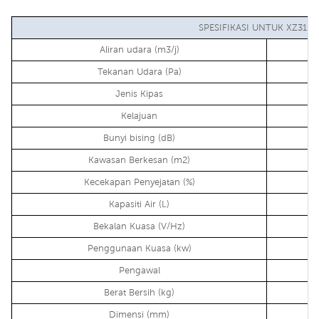
SPESIFIKASI UNTUK XZ31-1
Aliran udara (m3/j)
Tekanan Udara (Pa)
Jenis Kipas
Kelajuan
Bunyi bising (dB)
Kawasan Berkesan (m2)
Kecekapan Penyejatan (%)
Kapasiti Air (L)
Bekalan Kuasa (V/Hz)
Penggunaan Kuasa (kw)
Pengawal
Sk
Berat Bersih (kg)
Dimensi (mm)