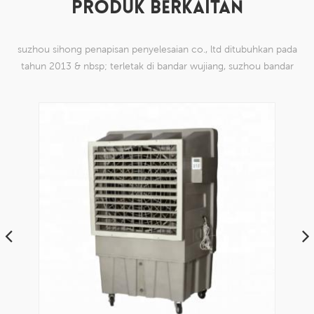
PRODUK BERKAITAN
suzhou sihong penapisan penyelesaian co., ltd ditubuhkan pada
tahun 2013 & nbsp; terletak di bandar wujiang, suzhou bandar
china. kami telah mengkhususkan diri dalam produk mesh tenun
nilon yang mampu