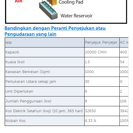
Bandingkan dengan Peranti Penyejukan atau
Pengudaraan yang lain
taip
Penyejuk Penyejat
AC trad
Kapasiti
20000 CMH
400 BT
Kuasa (kw)
1.5
54
Kawasan Berkesan (Sqm)
1000
1000
Pertukaran Udara setiap jam
30
0
Unit Diperlukan
6
2
Jumlah Penggunaan (kw)
9
108
Kos Elektrik Setahun (kwj) (10 jam, 365 hari)
32850
39420
Nisbah Kos
8.33 %
100%