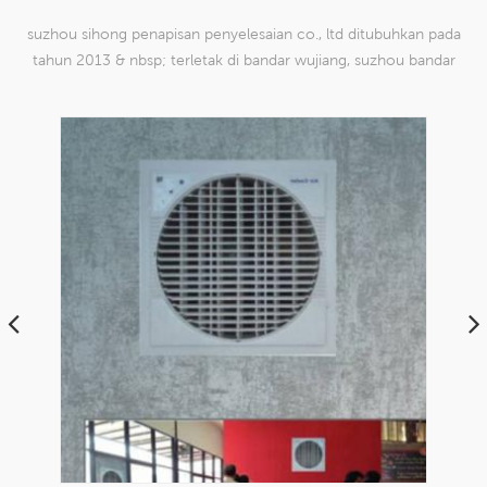
suzhou sihong penapisan penyelesaian co., ltd ditubuhkan pada
tahun 2013 & nbsp; terletak di bandar wujiang, suzhou bandar
china. kami telah mengkhususkan diri dalam produk mesh tenun
nilon yang mampu