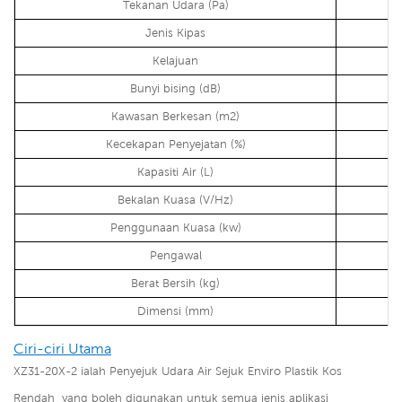
Tekanan Udara (Pa)
Jenis Kipas
Kelajuan
Bunyi bising (dB)
Kawasan Berkesan (m2)
Kecekapan Penyejatan (%)
Kapasiti Air (L)
Bekalan Kuasa (V/Hz)
Penggunaan Kuasa (kw)
Pengawal
Sk
Berat Bersih (kg)
Dimensi (mm)
Ciri-ciri Utama
XZ31-20X-2 ialah Penyejuk Udara Air Sejuk Enviro Plastik Kos
Rendah
yang boleh digunakan untuk semua jenis aplikasi