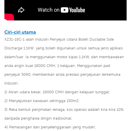
Ciri-ciri utama
XZ31-18C-1 ialah
Industri Penyejuk Udara Boleh Ductable Side
Discharge 1.1KW
yang boleh digunakan untuk semua jenis aplikasi
dalam/luar. Ia menggunakan motor kipas 1.1KW, dan membawakan
anda angin kuat 18000 CMH, 1 kelajuan. Menggunakan pad
penyejuk 5090, memberikan anda prestasi penyejukan terkemuka
industri.
1) Aliran udara besar, 18000 CMH dengan kelajuan tunggal;
2) Menyejukkan kawasan sehingga 150m2;
3) Reka bentuk penjimatan tenaga, kos operasi adalah kira-kira 10%
daripada penghawa dingin tradisional;
4) Pemasangan dan penyelenggaraan yang mudah;