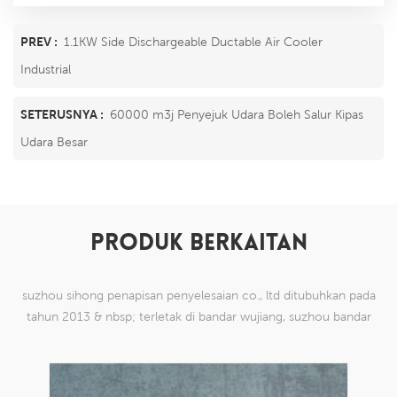
PREV :
1.1KW Side Dischargeable Ductable Air Cooler
Industrial
SETERUSNYA :
60000 m3j Penyejuk Udara Boleh Salur Kipas
Udara Besar
PRODUK BERKAITAN
suzhou sihong penapisan penyelesaian co., ltd ditubuhkan pada
tahun 2013 & nbsp; terletak di bandar wujiang, suzhou bandar
china. kami telah mengkhususkan diri dalam produk mesh tenun
nilon yang mampu