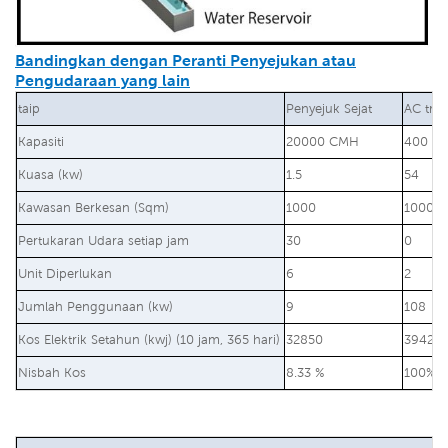
Bandingkan dengan Peranti Penyejukan atau
Pengudaraan yang lain
taip
Penyejuk Sejat
AC trad
Kapasiti
20000 CMH
400 BT
Kuasa (kw)
1.5
54
Kawasan Berkesan (Sqm)
1000
1000
Pertukaran Udara setiap jam
30
0
Unit Diperlukan
6
2
Jumlah Penggunaan (kw)
9
108
Kos Elektrik Setahun (kwj) (10 jam, 365 hari)
32850
39420
Nisbah Kos
8.33 %
100%