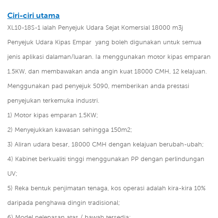
Ciri-ciri utama
XL10-18S-1 ialah
Penyejuk Udara Sejat Komersial 18000 m3j
Penyejuk Udara Kipas Empar
yang boleh digunakan untuk semua
jenis aplikasi dalaman/luaran. Ia menggunakan motor kipas emparan
1.5KW, dan membawakan anda angin kuat 18000 CMH, 12 kelajuan.
Menggunakan pad penyejuk 5090, memberikan anda prestasi
penyejukan terkemuka industri.
1) Motor kipas emparan 1.5KW;
2) Menyejukkan kawasan sehingga 150m2;
3) Aliran udara besar, 18000 CMH dengan kelajuan berubah-ubah;
4) Kabinet berkualiti tinggi menggunakan PP dengan perlindungan
UV;
5) Reka bentuk penjimatan tenaga, kos operasi adalah kira-kira 10%
daripada penghawa dingin tradisional;
6) Model pelepasan atas / bawah tersedia;