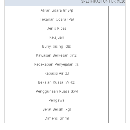
SPESIFIKASI UNTUK XL10-1
Aliran udara (m3/j)
Tekanan Udara (Pa)
Jenis Kipas
Kelajuan
Bunyi bising (dB)
Kawasan Berkesan (m2)
Kecekapan Penyejatan (%)
Kapasiti Air (L)
Bekalan Kuasa (V/Hz)
Penggunaan Kuasa (kw)
Pengawal
Sk
Berat Bersih (kg)
Dimensi (mm)