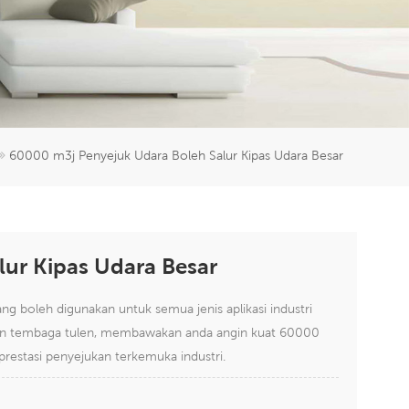
er
5951777
60000 m3j Penyejuk Udara Boleh Salur Kipas Udara Besar
ur Kipas Udara Besar
g boleh digunakan untuk semua jenis aplikasi industri
an tembaga tulen, membawakan anda angin kuat 60000
restasi penyejukan terkemuka industri.