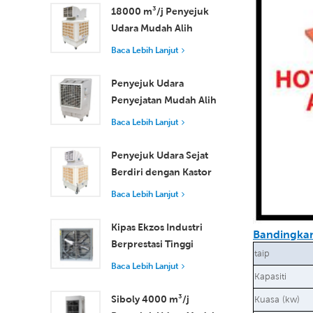
m3/j
18000 m³/j Penyejuk
Udara Mudah Alih
Industri dengan Alat
Baca Lebih Lanjut
Kawalan Jauh untuk
Penyejukan Ruang
Penyejuk Udara
Besar
Penyejatan Mudah Alih
18000 m³/j Kecekapan
Baca Lebih Lanjut
Tinggi dengan Alat
Kawalan Jauh
Penyejuk Udara Sejat
Berdiri dengan Kastor
dan Alat Kawalan Jauh
Baca Lebih Lanjut
18000 m³/j Aliran
Udara
Kipas Ekzos Industri
Bandingkan
Berprestasi Tinggi
taip
dengan Aliran Udara
Baca Lebih Lanjut
Kapasiti
37,000 m³/j untuk
Pengudaraan Unggul
Siboly 4000 m³/j
Kuasa (kw)