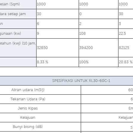
esan (Sqm)
1000
1000
1000
ara setiap jam
30
0
30
an
6
2
3
gunaan (kw)
9
108
22.5
etahun (kwj) (10 jam,
32850
394200
82125
8.33 %
100%
20.83 %
SPESIFIKASI UNTUK XL30-60C-1
Aliran udara (m3/j)
60
Tekanan Udara (Pa)
6
Jenis Kipas
E
Kelajuan
Kelajua
Bunyi bising (dB)
≤