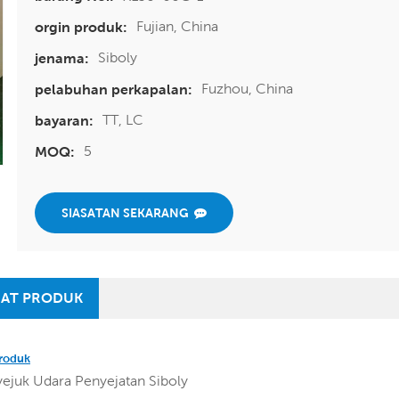
Fujian, China
orgin produk:
Siboly
jenama:
Fuzhou, China
pelabuhan perkapalan:
TT, LC
bayaran:
5
MOQ:
SIASATAN SEKARANG
AT PRODUK
roduk
yejuk Udara Penyejatan Siboly