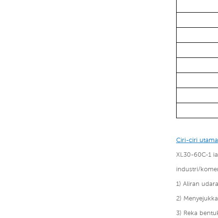
Ciri-ciri utama
XL30-60C-1 i
industri/komer
1) Aliran uda
2) Menyejukk
3) Reka bentu