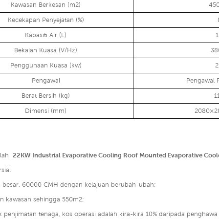
Kawasan Berkesan (m2)
45
Kecekapan Penyejatan (%)
Kapasiti Air (L)
Bekalan Kuasa (V/Hz)
38
Penggunaan Kuasa (kw)
2
Pengawal
Pengawal P
Berat Bersih (kg)
1
Dimensi (mm)
2080×2
alah
22KW Industrial Evaporative Cooling Roof Mounted Evaporative Cool
sial
ra besar, 60000 CMH dengan kelajuan berubah-ubah;
an kawasan sehingga 550m2;
k penjimatan tenaga, kos operasi adalah kira-kira 10% daripada penghawa d