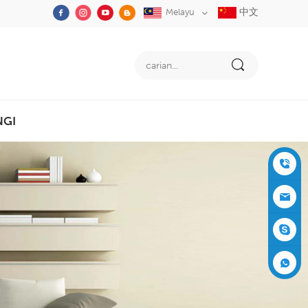
中文
Melayu
NGI
+86-05
91-2353
siboly@s
3555
iboly.co
evaporat
m
ive-cool
+861537