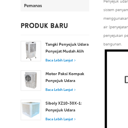
Penyejuk udar
Pemanas
sistem penya
menggunakan e
PRODUK BARU
air (penyejat
penyejukan p
Tangki Penyejuk Udara
bangunan.
Penyejat Mudah Alih
100L 8000 m³/j XZ13-
Baca Lebih Lanjut
080
Motor Paksi Kompak
Penyejuk Udara
Tingkap Penyejukan
Baca Lebih Lanjut
Cekap untuk Bilik Kecil
hingga Sederhana
Siboly XZ10-30X-1:
Penyejuk Udara
Pengewapan
Baca Lebih Lanjut
Perindustrian 30000