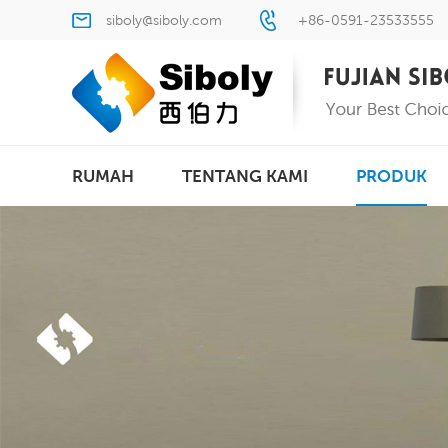
siboly@siboly.com
+86-0591-23533555
RUMAH
TENTANG KAMI
PRODUK