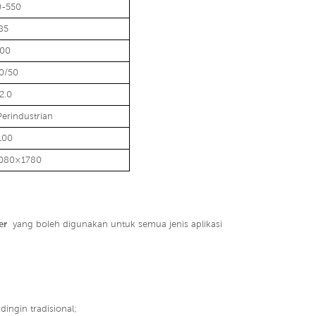
0-550
85
100
0/50
2.0
erindustrian
100
080×1780
er
yang boleh digunakan untuk semua jenis aplikasi
ingin tradisional;