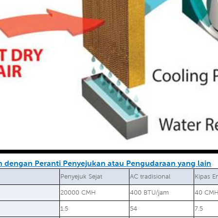
 dengan Peranti Penyejukan atau Pengudaraan yang lain
Penyejuk Sejat
AC tradisional
Kipas E
20000 CMH
400 BTU/jam
40 CM
1.5
54
7.5