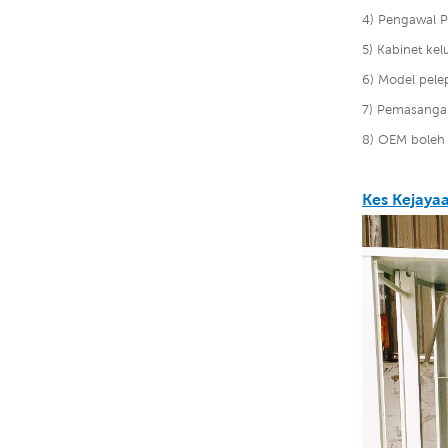
4) Pengawal P
5) Kabinet ke
6) Model pelep
7) Pemasanga
8) OEM boleh 
Kes Kejaya