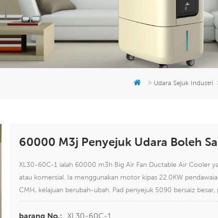
Udara Sejuk Industri
60000 M3j Penyejuk Udara Boleh Sal
XL30-60C-1 ialah 60000 m3h Big Air Fan Ductable Air Cooler yan
atau komersial. Ia menggunakan motor kipas 22.0KW pendawai
CMH, kelajuan berubah-ubah. Pad penyejuk 5090 bersaiz besar, p
XL30-60C-1
barang No.: