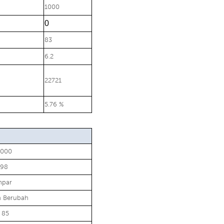
1000
0
83
6.2
22721
5.76 %
000
98
mpar
n Berubah
 85