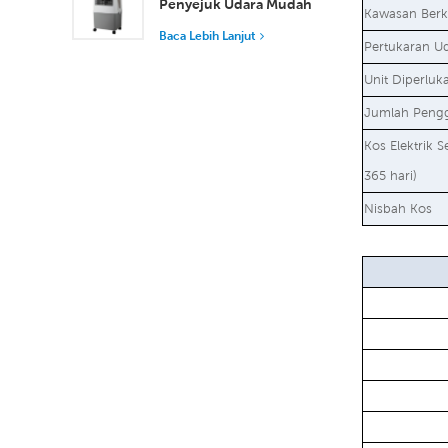
Penyejuk Udara Mudah
Kawasan Berk
Alih Industri 50L
Baca Lebih Lanjut
Pertukaran Ud
Tangki Boleh
Ditanggalkan
Unit Diperluk
Penyejukan
Jumlah Peng
Kecekapan Tinggi
Kos Elektrik S
365 hari)
Nisbah Kos