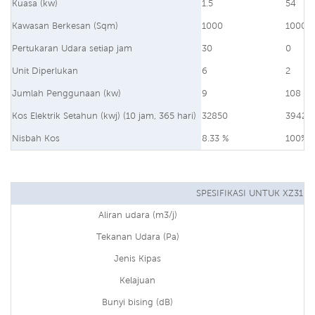
Kuasa (kw)
1.5
54
Kawasan Berkesan (Sqm)
1000
1000
Pertukaran Udara setiap jam
30
0
Unit Diperlukan
6
2
Jumlah Penggunaan (kw)
9
108
Kos Elektrik Setahun (kwj) (10 jam, 365 hari)
32850
39420
Nisbah Kos
8.33 %
100%
SPESIFIKASI UNTUK XZ31-2
Aliran udara (m3/j)
Tekanan Udara (Pa)
Jenis Kipas
Kelajuan
Bunyi bising (dB)