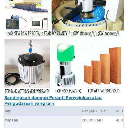
Bandingkan dengan Peranti Penyejukan atau
Pengudaraan yang lain
taip
Penyejuk Sejat
AC trad
Kapasiti
20000 CMH
400 B