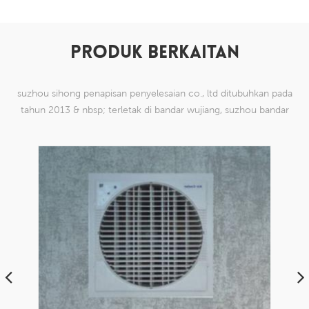
PRODUK BERKAITAN
suzhou sihong penapisan penyelesaian co., ltd ditubuhkan pada
tahun 2013 & nbsp; terletak di bandar wujiang, suzhou bandar
china. kami telah mengkhususkan diri dalam produk mesh tenun
nilon yang mampu