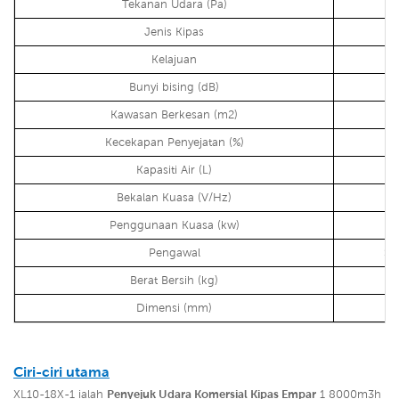
Tekanan Udara (Pa)
Jenis Kipas
Kelajuan
Bunyi bising (dB)
Kawasan Berkesan (m2)
Kecekapan Penyejatan (%)
Kapasiti Air (L)
Bekalan Kuasa (V/Hz)
Penggunaan Kuasa (kw)
Pengawal
Sk
Berat Bersih (kg)
Dimensi (mm)
Ciri-ciri utama
XL10-18X-1 ialah
Penyejuk Udara Komersial Kipas Empar
1 8000m3h