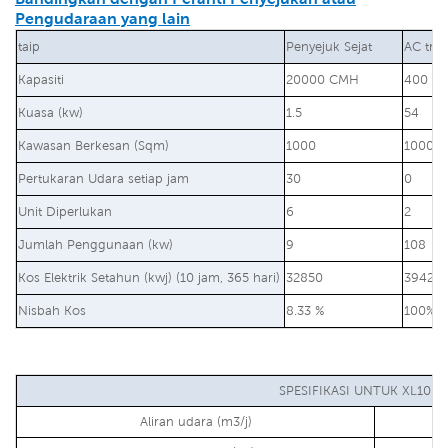
Pengudaraan yang lain
taip
Penyejuk Sejat
AC trad
Kapasiti
20000 CMH
400 BT
Kuasa (kw)
1.5
54
Kawasan Berkesan (Sqm)
1000
1000
Pertukaran Udara setiap jam
30
0
Unit Diperlukan
6
2
Jumlah Penggunaan (kw)
9
108
Kos Elektrik Setahun (kwj) (10 jam, 365 hari)
32850
39420
Nisbah Kos
8.33 %
100%
SPESIFIKASI UNTUK XL10-1
Aliran udara (m3/j)