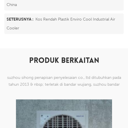
China
SETERUSNYA :
Kos Rendah Plastik Enviro Cool Industrial Air
Cooler
PRODUK BERKAITAN
suzhou sihong penapisan penyelesaian co., ltd ditubuhkan pada
tahun 2013 & nbsp; terletak di bandar wujiang, suzhou bandar
china. kami telah mengkhususkan diri dalam produk mesh tenun
nilon yang mampu