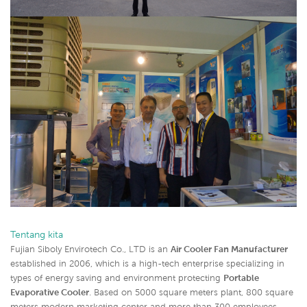
Tentang kita
Fujian Siboly Envirotech Co., LTD is an
Air Cooler Fan Manufacturer
established in 2006, which is a high-tech enterprise specializing in
types of energy saving and environment protecting
Portable
Evaporative Cooler
. Based on 5000 square meters plant, 800 square
meters modern marketing center and more than 300 employees,