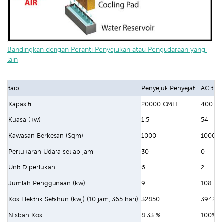
Bandingkan dengan Peranti Penyejukan atau Pengudaraan yang 
lain
taip
Penyejuk Penyejat
AC trad
Kapasiti
20000 CMH
400 B
Kuasa (kw)
1.5
54
Kawasan Berkesan (Sqm)
1000
1000
Pertukaran Udara setiap jam
30
0
Unit Diperlukan
6
2
Jumlah Penggunaan (kw)
9
108
Kos Elektrik Setahun (kwj) (10 jam, 365 hari)
32850
39420
Nisbah Kos
8.33 %
100%