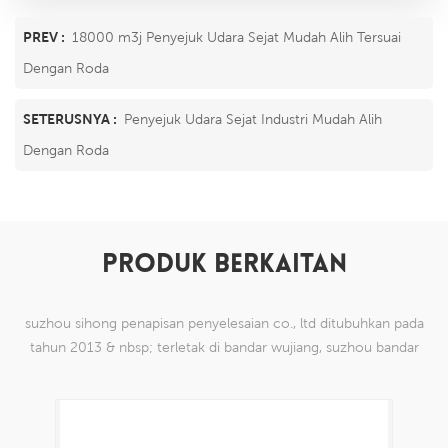
PREV :
18000 m3j Penyejuk Udara Sejat Mudah Alih Tersuai
Dengan Roda
SETERUSNYA :
Penyejuk Udara Sejat Industri Mudah Alih
Dengan Roda
PRODUK BERKAITAN
suzhou sihong penapisan penyelesaian co., ltd ditubuhkan pada
tahun 2013 & nbsp; terletak di bandar wujiang, suzhou bandar
china. kami telah mengkhususkan diri dalam produk mesh tenun
nilon yang mampu