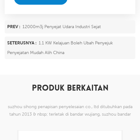
PREV :
12000m3j Penyejat Udara Industri Sejat
SETERUSNYA :
1.1 KW Kelajuan Boleh Ubah Penyejuk
Penyejatan Mudah Alih China
PRODUK BERKAITAN
suzhou sihong penapisan penyelesaian co., ltd ditubuhkan pada
tahun 2013 & nbsp; terletak di bandar wujiang, suzhou bandar
china. kami telah mengkhususkan diri dalam produk mesh tenun
nilon yang mampu