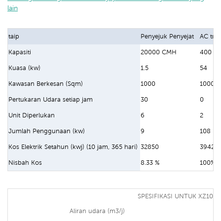
lain
taip
Penyejuk Penyejat
AC trad
Kapasiti
20000 CMH
400 B
Kuasa (kw)
1.5
54
Kawasan Berkesan (Sqm)
1000
1000
Pertukaran Udara setiap jam
30
0
Unit Diperlukan
6
2
Jumlah Penggunaan (kw)
9
108
Kos Elektrik Setahun (kwj) (10 jam, 365 hari)
32850
39420
Nisbah Kos
8.33 %
100%
SPESIFIKASI UNTUK XZ10-1
Aliran udara (m3/j)