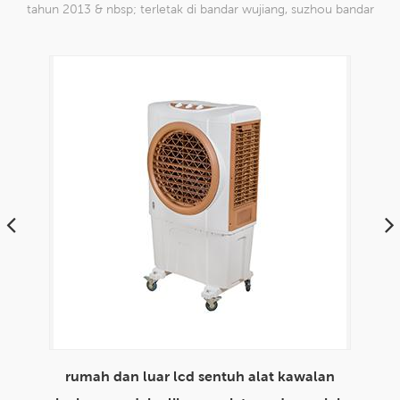
tahun 2013 & nbsp; terletak di bandar wujiang, suzhou bandar
china. kami telah mengkhususkan diri dalam produk mesh tenun
nilon yang mampu
lan
envirotech 8000cmh penggunaan rumah
m