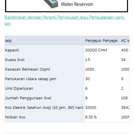
Bandingkan dengan Peranti Penyejukan atau Pengudaraan yang 
lain
taip
Penyejuk Penyejat
AC trad
Kapasiti
20000 CMH
400 B
Kuasa (kw)
1.5
54
Kawasan Berkesan (Sqm)
1000
1000
Pertukaran Udara setiap jam
30
0
Unit Diperlukan
6
2
Jumlah Penggunaan (kw)
9
108
Kos Elektrik Setahun (kwj) (10 jam, 365 hari)
32850
39420
Nisbah Kos
8.33 %
100%