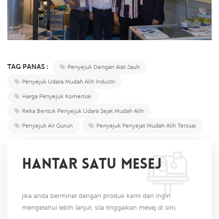
TAG PANAS :
Penyejuk Dengan Alat Jauh
Penyejuk Udara Mudah Alih Industri
Harga Penyejuk Komersial
Reka Bentuk Penyejuk Udara Sejat Mudah Alih
Penyejuk Air Gurun
Penyejuk Penyejat Mudah Alih Tersuai
HANTAR SATU MESEJ
jika anda berminat dengan produk kami dan ingin
mengetahui lebih lanjut, sila tinggalkan mesej di sini,