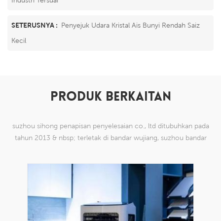
SETERUSNYA :
Penyejuk Udara Kristal Ais Bunyi Rendah Saiz
Kecil
PRODUK BERKAITAN
suzhou sihong penapisan penyelesaian co., ltd ditubuhkan pada
tahun 2013 & nbsp; terletak di bandar wujiang, suzhou bandar
china. kami telah mengkhususkan diri dalam produk mesh tenun
nilon yang mampu