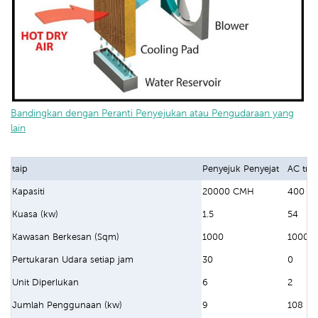
Bandingkan dengan Peranti Penyejukan atau Pengudaraan yang
lain
taip
Penyejuk Penyejat
AC trad
Kapasiti
20000 CMH
400 B
Kuasa (kw)
1.5
54
Kawasan Berkesan (Sqm)
1000
1000
Pertukaran Udara setiap jam
30
0
Unit Diperlukan
6
2
Jumlah Penggunaan (kw)
9
108