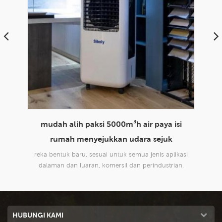
mudah alih paksi 5000m³h air paya isi
pengguna
rumah menyejukkan udara sejuk
udara s
reka bentuk baru, sesuai untuk semua jenis aplikasi
siri sejuk
dalaman dan luaran, komersil dan perindustrian.
sesuai unt
HUBUNGI KAMI