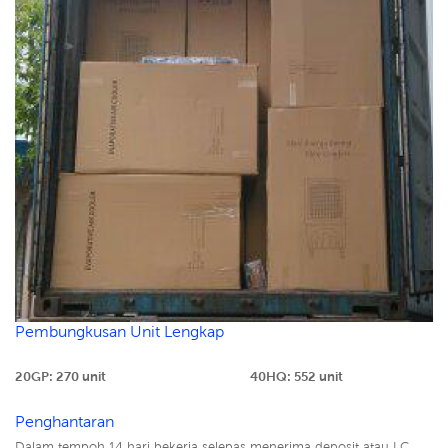
Pembungkusan Unit Lengkap
20GP: 270 unit
40HQ: 552 unit
Penghantaran
Dalam tempoh 14 hari bekerja selepas menerima deposit atau LC