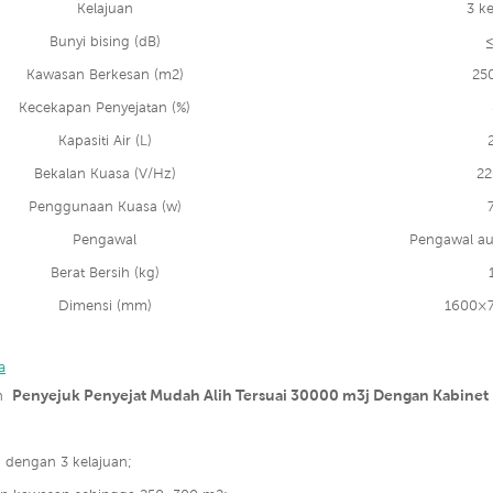
Kelajuan
3 ke
Bunyi bising (dB)
≤
Kawasan Berkesan (m2)
25
Kecekapan Penyejatan (%)
Kapasiti Air (L)
Bekalan Kuasa (V/Hz)
22
Penggunaan Kuasa (w)
Pengawal
Pengawal au
Berat Bersih (kg)
Dimensi (mm)
1600×
a
Penyejuk Penyejat Mudah Alih Tersuai 30000 m3j Dengan Kabinet
ah
 dengan 3 kelajuan;