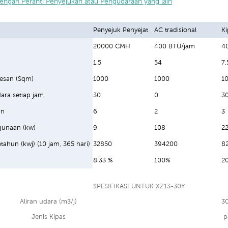
engan Peranti Penyejukan atau Pengudaraan yang lain
Penyejuk Penyejat
AC tradisional
K
20000 CMH
400 BTU/jam
4
1.5
54
7.
esan (Sqm)
1000
1000
1
ara setiap jam
30
0
3
an
6
2
3
unaan (kw)
9
108
22
etahun (kwj) (10 jam, 365 hari)
32850
394200
8
8.33 %
100%
2
SPESIFIKASI UNTUK XZ13-30Y
Aliran udara (m3/j)
3
Jenis Kipas
p