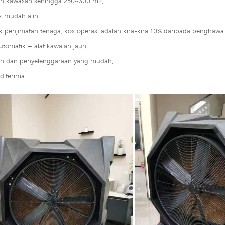
an kawasan sehingga 250~300 m2;
k mudah alih;
k penjimatan tenaga, kos operasi adalah kira-kira 10% daripada penghawa d
utomatik + alat kawalan jauh;
n dan penyelenggaraan yang mudah;
diterima.