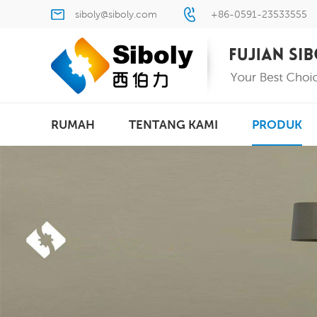
siboly@siboly.com
+86-0591-23533555
RUMAH
TENTANG KAMI
PRODUK