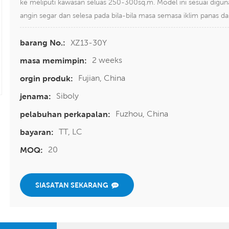
ke meliputi kawasan seluas 250-300sq.m. Model ini sesuai digun
angin segar dan selesa pada bila-bila masa semasa iklim panas da
XZ13-30Y
barang No.:
2 weeks
masa memimpin:
Fujian, China
orgin produk:
Siboly
jenama:
Fuzhou, China
pelabuhan perkapalan:
TT, LC
bayaran:
20
MOQ:
SIASATAN SEKARANG