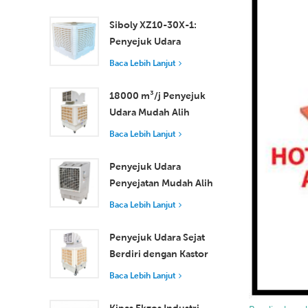
Cekap untuk Bilik Kecil
hingga Sederhana
Siboly XZ10-30X-1:
Penyejuk Udara
Pengewapan
Baca Lebih Lanjut
Perindustrian 30000
m3/j
18000 m³/j Penyejuk
Udara Mudah Alih
Industri dengan Alat
Baca Lebih Lanjut
Kawalan Jauh untuk
Penyejukan Ruang
Penyejuk Udara
Besar
Penyejatan Mudah Alih
18000 m³/j Kecekapan
Baca Lebih Lanjut
Tinggi dengan Alat
Kawalan Jauh
Penyejuk Udara Sejat
Berdiri dengan Kastor
dan Alat Kawalan Jauh
Baca Lebih Lanjut
18000 m³/j Aliran
Udara