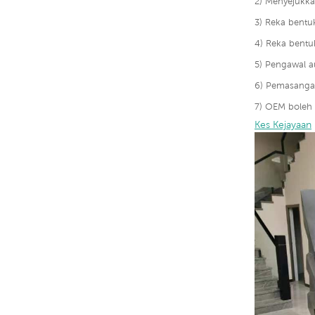
2) Menyejukk
3) Reka bentu
4) Reka bentu
5) Pengawal a
6) Pemasanga
7) OEM boleh 
Kes Kejayaan