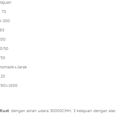
lajuan
 70
0-300
85
200
0/50
750
tomatik+Jarak
135
780×1800
 Kuat
dengan aliran udara 30000CMH, 3 kelajuan dengan alat