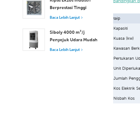
Kipas Ekzos Industri
Bandingkan d
Berprestasi Tinggi
dengan Aliran Udara
Baca Lebih Lanjut
taip
37,000 m³/j untuk
Kapasiti
Pengudaraan Unggul
Siboly 4000 m³/j
Kuasa (kw)
Penyejuk Udara Mudah
Alih Industri 50L
Kawasan Berk
Baca Lebih Lanjut
Tangki Boleh
Pertukaran Ud
Ditanggalkan
Unit Diperluk
Penyejukan
Kecekapan Tinggi
Jumlah Pengg
Kos Elektrik S
Nisbah Kos