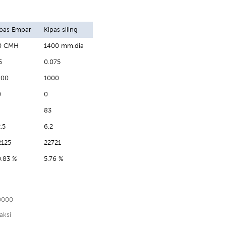
ipas Empar
Kipas siling
0 CMH
1400 mm.dia
5
0.075
000
1000
0
0
83
.5
6.2
2125
22721
0.83 %
5.76 %
0000
aksi