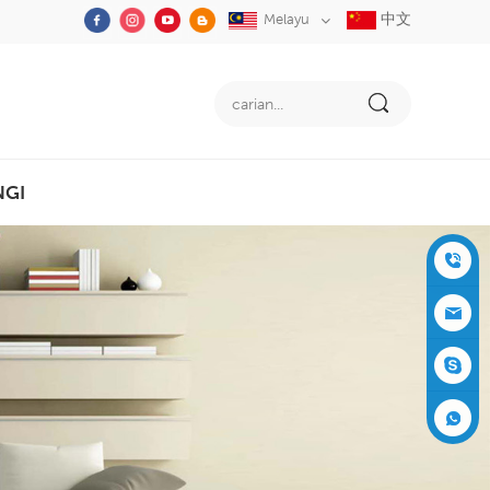
中文
Melayu
NGI
+86-05
91-2353
siboly@s
3555
iboly.co
evaporat
m
ive-cool
+861537