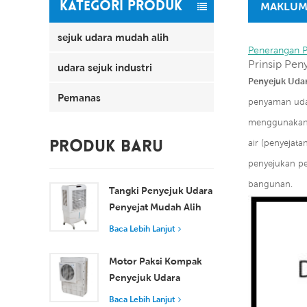
KATEGORI PRODUK
MAKLUM
sejuk udara mudah alih
Penerangan 
Prinsip Pen
udara sejuk industri
Penyejuk Udar
Pemanas
penyaman uda
menggunakan e
air (penyejat
PRODUK BARU
penyejukan p
bangunan.
Tangki Penyejuk Udara
Penyejat Mudah Alih
100L 8000 m³/j XZ13-
Baca Lebih Lanjut
080
Motor Paksi Kompak
Penyejuk Udara
Tingkap Penyejukan
Baca Lebih Lanjut