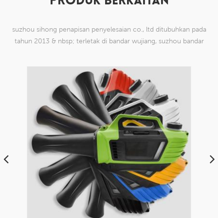
PRODUK BERKAITAN
suzhou sihong penapisan penyelesaian co., ltd ditubuhkan pada
tahun 2013 & nbsp; terletak di bandar wujiang, suzhou bandar
china. kami telah mengkhususkan diri dalam produk mesh tenun
nilon yang mampu
Spray Type ULV Commercial Office Public
Building Sanitizing 5L PortableHandheld