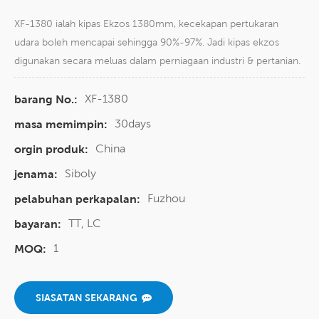
XF-1380 ialah kipas Ekzos 1380mm, kecekapan pertukaran
udara boleh mencapai sehingga 90%-97%. Jadi kipas ekzos
digunakan secara meluas dalam perniagaan industri & pertanian.
XF-1380
barang No.:
30days
masa memimpin:
China
orgin produk:
Siboly
jenama:
Fuzhou
pelabuhan perkapalan:
TT, LC
bayaran:
1
MOQ:
SIASATAN SEKARANG