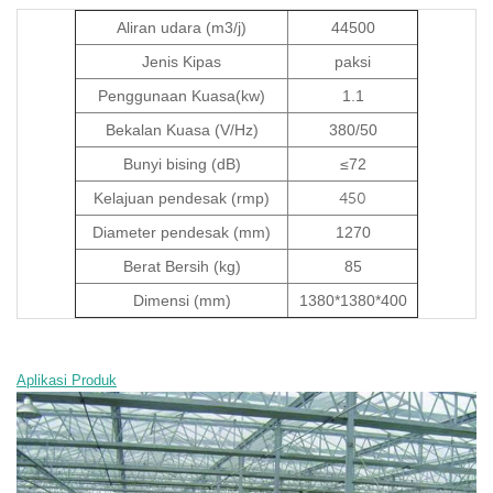
Aliran udara (m3/j)
44500
Jenis Kipas
paksi
Penggunaan Kuasa(kw)
1.1
Bekalan Kuasa (V/Hz)
380/50
Bunyi bising (dB)
≤72
Kelajuan pendesak (rmp)
450
Diameter pendesak (mm)
1270
Berat Bersih (kg)
85
Dimensi (mm)
1380*1380*400
Aplikasi Produk