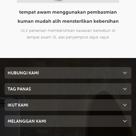
Disinfection
Under the combined action of the cutting airflow and
basmian
the special structure of the nozzle, the liquid medicine
is broken into very small mist particles.
ebersihan
rkebun di
k sejuk
HUBUNGI KAMI
TAG PANAS
IKUT KAMI
MELANGGAN KAMI