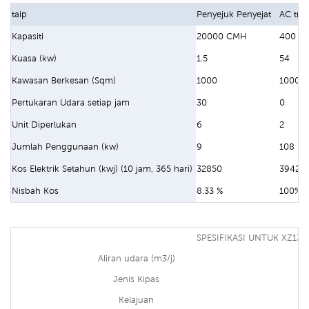
taip
Penyejuk Penyejat
AC trad
Kapasiti
20000 CMH
400 B
Kuasa (kw)
1.5
54
Kawasan Berkesan (Sqm)
1000
1000
Pertukaran Udara setiap jam
30
0
Unit Diperlukan
6
2
Jumlah Penggunaan (kw)
9
108
Kos Elektrik Setahun (kwj) (10 jam, 365 hari)
32850
39420
Nisbah Kos
8.33 %
100%
SPESIFIKASI UNTUK XZ13-
Aliran udara (m3/j)
Jenis Kipas
Kelajuan