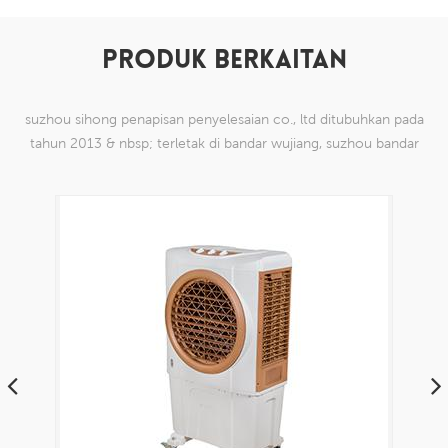
PRODUK BERKAITAN
suzhou sihong penapisan penyelesaian co., ltd ditubuhkan pada
tahun 2013 & nbsp; terletak di bandar wujiang, suzhou bandar
china. kami telah mengkhususkan diri dalam produk mesh tenun
nilon yang mampu