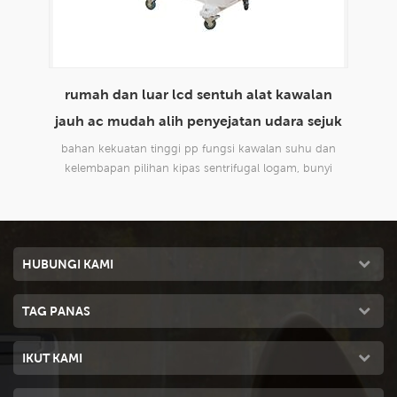
lan
envirotech 8000cmh penggunaan rumah
m
ejuk
domestik mudah alih penyejatan penyejatan
udara sejuk
 dan
reka bentuk baru, sesuai untuk semua jenis aplikasi
rek
nyi
dalaman dan luaran, komersil dan perindustrian.
da
HUBUNGI KAMI
TAG PANAS
IKUT KAMI