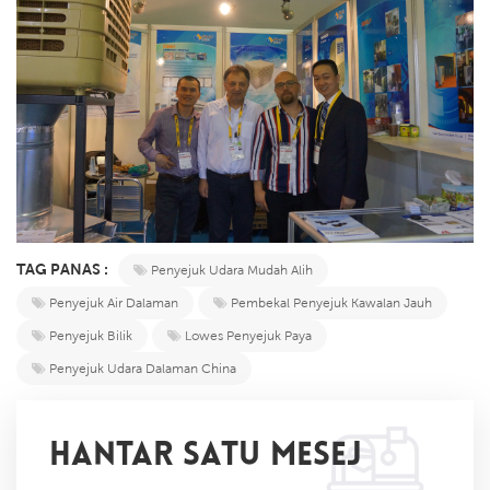
TAG PANAS :
Penyejuk Udara Mudah Alih
Penyejuk Air Dalaman
Pembekal Penyejuk Kawalan Jauh
Penyejuk Bilik
Lowes Penyejuk Paya
Penyejuk Udara Dalaman China
HANTAR SATU MESEJ