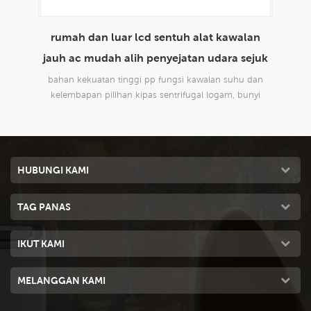
lan
envirotech 8000cmh penggunaan rumah
m
ejuk
domestik mudah alih penyejatan penyejatan
udara sejuk
 dan
reka bentuk baru, sesuai untuk semua jenis aplikasi
rek
nyi
dalaman dan luaran, komersil dan perindustrian.
da
HUBUNGI KAMI
TAG PANAS
IKUT KAMI
MELANGGAN KAMI