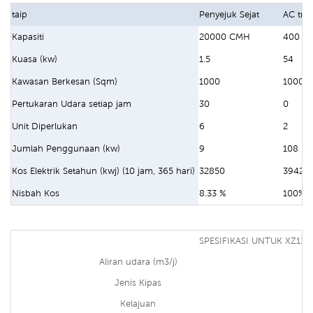
taip
Penyejuk Sejat
AC trad
Kapasiti
20000 CMH
400 B
Kuasa (kw)
1.5
54
Kawasan Berkesan (Sqm)
1000
1000
Pertukaran Udara setiap jam
30
0
Unit Diperlukan
6
2
Jumlah Penggunaan (kw)
9
108
Kos Elektrik Setahun (kwj) (10 jam, 365 hari)
32850
39420
Nisbah Kos
8.33 %
100%
SPESIFIKASI UNTUK XZ13-
Aliran udara (m3/j)
Jenis Kipas
Kelajuan