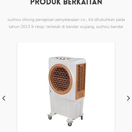
PRODUK BERKAITAN
suzhou sihong penapisan penyelesaian co., ltd ditubuhkan pada
tahun 2013 & nbsp; terletak di bandar wujiang, suzhou bandar
china. kami telah mengkhususkan diri dalam produk mesh tenun
nilon yang mampu