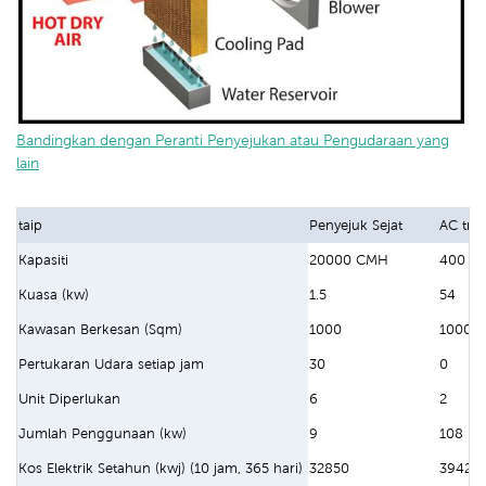
Bandingkan dengan Peranti Penyejukan atau Pengudaraan yang
lain
taip
Penyejuk Sejat
AC trad
Kapasiti
20000 CMH
400 B
Kuasa (kw)
1.5
54
Kawasan Berkesan (Sqm)
1000
1000
Pertukaran Udara setiap jam
30
0
Unit Diperlukan
6
2
Jumlah Penggunaan (kw)
9
108
Kos Elektrik Setahun (kwj) (10 jam, 365 hari)
32850
39420