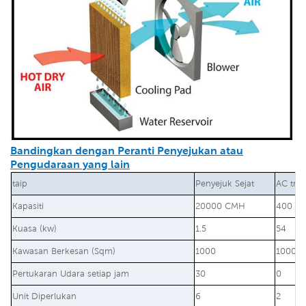
Bandingkan dengan Peranti Penyejukan atau
Pengudaraan yang lain
taip
Penyejuk Sejat
AC trad
Kapasiti
20000 CMH
400 BT
Kuasa (kw)
1.5
54
Kawasan Berkesan (Sqm)
1000
1000
Pertukaran Udara setiap jam
30
0
Unit Diperlukan
6
2