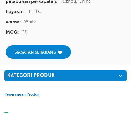
Fuzhou, China
pelabuhan perkapalan:
TT, LC
bayaran:
White
warna:
48
MOQ:
SIASATAN SEKARANG
KATEGORI PRODUK
Penerangan Produk