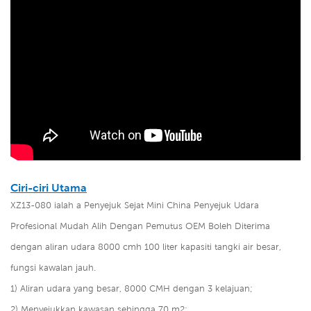
Ciri-ciri Utama
XZ13-080 ialah a
Penyejuk Sejat Mini China Penyejuk Udara
Profesional Mudah Alih Dengan Pemutus OEM Boleh Diterima
dengan aliran udara 8000 cmh 100 liter kapasiti tangki air besar,
fungsi kawalan jauh.
1) Aliran udara yang besar, 8000 CMH dengan 3 kelajuan;
2)
Menyejukkan kawasan sehingga 70 m2;