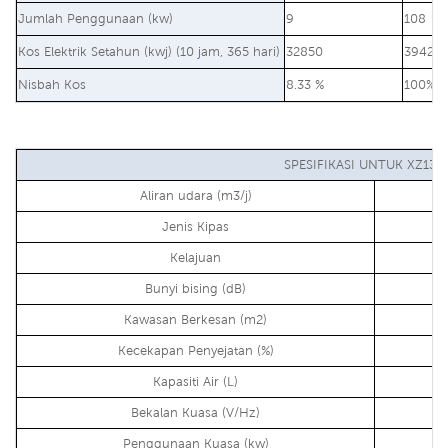
Jumlah Penggunaan (kw)
9
108
Kos Elektrik Setahun (kwj) (10 jam, 365 hari)
32850
39420
Nisbah Kos
8.33 %
100%
SPESIFIKASI UNTUK XZ13-
Aliran udara (m3/j)
Jenis Kipas
Kelajuan
Bunyi bising (dB)
Kawasan Berkesan (m2)
Kecekapan Penyejatan (%)
Kapasiti Air (L)
Bekalan Kuasa (V/Hz)
Penggunaan Kuasa (kw)