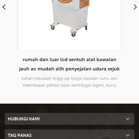
lan
envirotech 8000cmh penggunaan rumah
m
ejuk
domestik mudah alih penyejatan penyejatan
udara sejuk
 dan
reka bentuk baru, sesuai untuk semua jenis aplikasi
rek
nyi
dalaman dan luaran, komersil dan perindustrian.
da
HUBUNGI KAMI
TAG PANAS