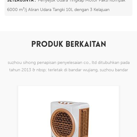
6000 m³/j Aliran Udara Tangki 10L dengan 3 Kelajuan
PRODUK BERKAITAN
suzhou sihong penapisan penyelesaian co., ltd ditubuhkan pada
tahun 2013 & nbsp; terletak di bandar wujiang, suzhou bandar
china. kami telah mengkhususkan diri dalam produk mesh tenun
nilon yang mampu