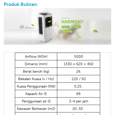
Produk Butiran:
Airflow (M3H)
5000
Dimensi (mm)
1330 × 620 × 450
Berat bersih (kg)
26.
Bekalan Kuasa (v / Hz)
220 / 50
Kuasa Penggunaan (KW)
0.25 .
Kapasiti Air (l)
69.
Penggunaan air (l)
3-4 per jam
Kawasan Berkesan (m2)
20-30 .