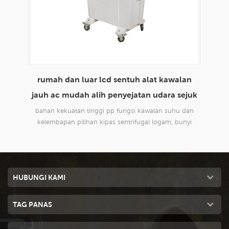
rumah dan luar lcd sentuh alat kawalan
en
ara
jauh ac mudah alih penyejatan udara sejuk
dome
an
bahan kekuatan tinggi pp fungsi kawalan suhu dan
rek
uk
kelembapan pilihan kipas sentrifugal logam, bunyi
da
bising yang rendah
erasi
juan
an
HUBUNGI KAMI
TAG PANAS