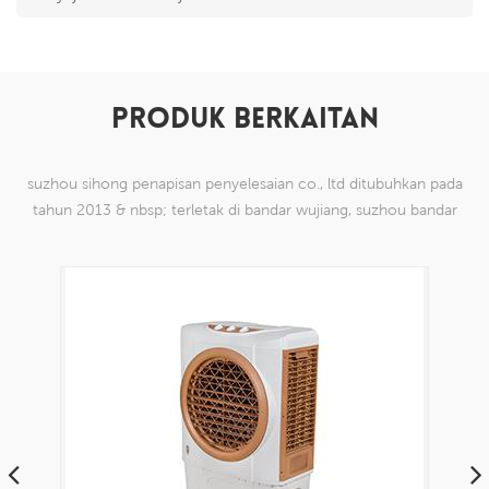
PRODUK BERKAITAN
suzhou sihong penapisan penyelesaian co., ltd ditubuhkan pada
tahun 2013 & nbsp; terletak di bandar wujiang, suzhou bandar
china. kami telah mengkhususkan diri dalam produk mesh tenun
nilon yang mampu