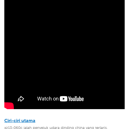
Ciri-ciri utama
xz13-060c ialah penyejuk udara dinding china yang terlaris.