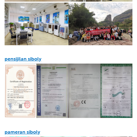
pensijilan siboly
pameran siboly