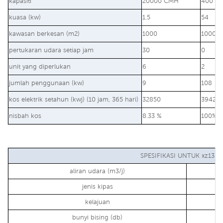
kapasiti
20000 CMH
400 bt
kuasa (kw)
1.5
54
kawasan berkesan (m2)
1000
1000
pertukaran udara setiap jam
30
0
unit yang diperlukan
6
2
jumlah penggunaan (kw)
9
108
kos elektrik setahun (kwj) (10 jam, 365 hari)
32850
39420
nisbah kos
8.33 %
100%
SPESIFIKASI UNTUK xz13-0
aliran udara (m3/j)
jenis kipas
kelajuan
bunyi bising (db)