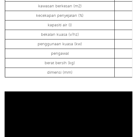
kawasan berkesan (m2)
kecekapan penyejatan (%)
kapasiti air (l)
bekalan kuasa (v/hz)
penggunaan kuasa (kw)
pengawal
berat bersih (kg)
dimensi (mm)