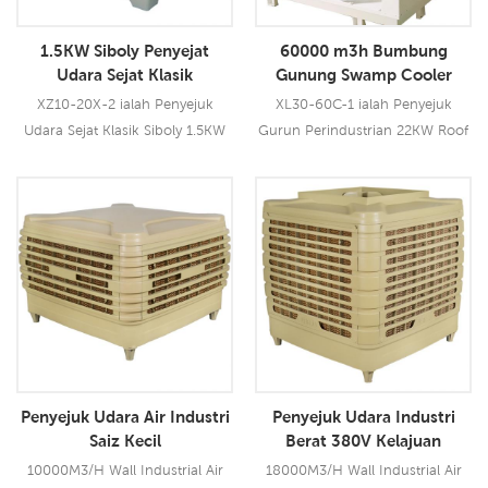
memberikan anda prestasi
1.5KW Siboly Penyejat
60000 m3h Bumbung
penyejukan terkemuka industri,
Udara Sejat Klasik
Gunung Swamp Cooler
agak.
Industrial Desert Cooler
XZ10-20X-2 ialah Penyejuk
XL30-60C-1 ialah Penyejuk
Harga
Udara Sejat Klasik Siboly 1.5KW
Gurun Perindustrian 22KW Roof
yang boleh digunakan untuk
Mount Swamp Cooler yang
semua jenis aplikasi dalam/luar.
boleh digunakan untuk semua
Ia menggunakan motor kipas
jenis aplikasi perindustrian atau
Baca Lebih Lanjut
Baca Lebih Lanjut
1.5KW, membawakan anda
komersial. Ia menggunakan
angin kuat 20000 CMH, 12
motor kipas 22.0KW pendawaian
kelajuan. Menggunakan pad
tembaga tulen, membawakan
penyejuk 5090, prestasi
anda angin kuat 60000 CMH,
penyejukan terkemuka industri.
kelajuan berubah-ubah. Pad
penyejuk bersaiz besar 5090,
prestasi penyejukan terkemuka
Penyejuk Udara Air Industri
Penyejuk Udara Industri
industri.
Saiz Kecil
Berat 380V Kelajuan
Tunggal
10000M3/H Wall Industrial Air
18000M3/H Wall Industrial Air