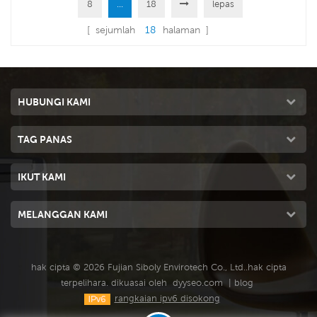
8
...
18
lepas
1.1KW, dan ia membawakan
1.1KW, membawakan anda angin
anda angin kuat 18000 CMH, 12
kuat 18000 CMH, kelajuan
[ sejumlah
18
halaman ]
kelajuan. Menggunakan 3 pcs
tunggal. Menggunakan pad
pad penyejuk 5090 terkemuka
penyejuk 5090, prestasi
industri, memberikan anda
penyejukan terkemuka industri.
prestasi penyejukan terkemuka
HUBUNGI KAMI
industri.
TAG PANAS
IKUT KAMI
MELANGGAN KAMI
hak cipta © 2026 Fujian Siboly Envirotech Co., Ltd..hak cipta
terpelihara. dikuasai oleh
dyyseo.com
|
blog
rangkaian ipv6 disokong