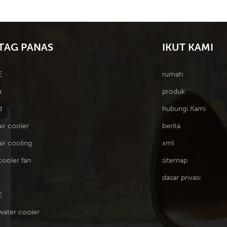
TAG PANAS
IKUT KAMI
E
rumah
a
produk
d
hubungi Kami
air cooler
berita
air cooling
xml
cooler fan
sitemap
dasar privasi
E
water cooler