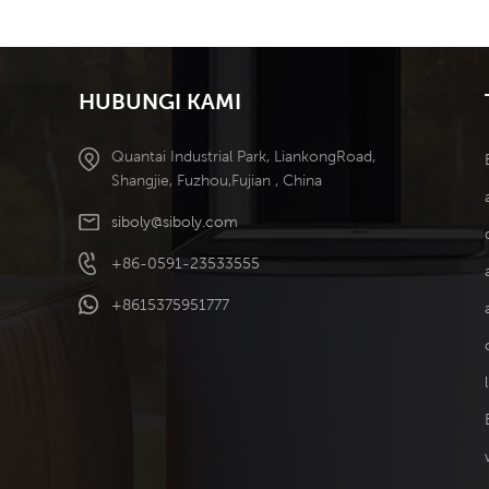
Ditanggalkan
Penyejukan
Kecekapan Tinggi
HUBUNGI KAMI
Quantai Industrial Park, LiankongRoad,
Shangjie, Fuzhou,Fujian , China
siboly@siboly.com
+86-0591-23533555
+8615375951777
l