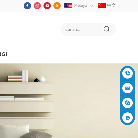
中文
Melayu
NGI
+86-05
91-2353
siboly@s
3555
iboly.co
evaporat
m
ive-cool
+861537