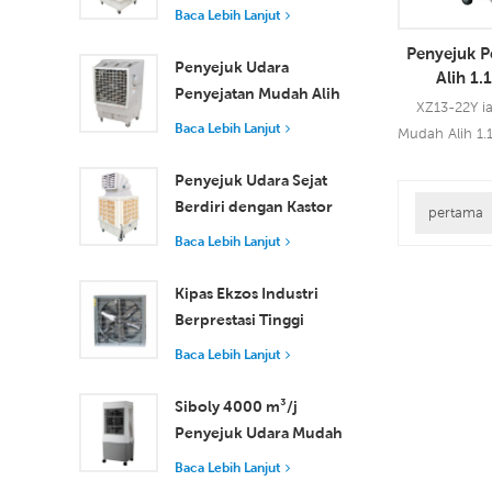
Industri dengan Alat
Baca Lebih Lanjut
Kawalan Jauh untuk
Penyejuk 
Penyejukan Ruang
Penyejuk Udara
Alih 1
Besar
Penyejatan Mudah Alih
Penyeja
XZ13-22Y ia
18000 m³/j Kecekapan
Baca Lebih Lanjut
Mudah Alih 1.
Tinggi dengan Alat
Mudah Alih 
Kawalan Jauh
Penyejuk Udara Sejat
Jauh dan
Berdiri dengan Kastor
teknologi pe
pertama
dan Alat Kawalan Jauh
Baca Leb
terkemuka p
Baca Lebih Lanjut
18000 m³/j Aliran
menyejukka
Udara
meniup angi
Kipas Ekzos Industri
untuk pengg
Berprestasi Tinggi
penggunaan 
dengan Aliran Udara
Baca Lebih Lanjut
udara dwi unt
37,000 m³/j untuk
angin
Pengudaraan Unggul
Siboly 4000 m³/j
Penyejuk Udara Mudah
Alih Industri 50L
Baca Lebih Lanjut
Tangki Boleh