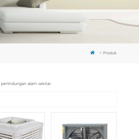
er
5951777
Produk
perlindungan alam sekitar.