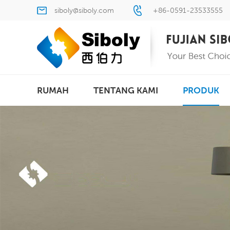
siboly@siboly.com
+86-0591-23533555
RUMAH
TENTANG KAMI
PRODUK