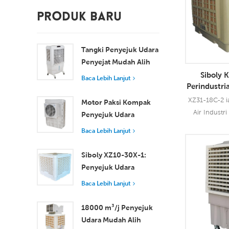
PRODUK BARU
Tangki Penyejuk Udara
Penyejat Mudah Alih
100L 8000 m³/j XZ13-
Siboly 
Baca Lebih Lanjut
Perindustri
080
Bumbung 
XZ31-18C-2 i
Motor Paksi Kompak
Air Industr
Penyejuk Udara
yang bole
Tingkap Penyejukan
Baca Lebih Lanjut
semua jenis ap
Cekap untuk Bilik Kecil
menggunakan 
hingga Sederhana
Siboly XZ10-30X-1:
Baca Leb
membawakan
Penyejuk Udara
18000 CMH,
Pengewapan
Baca Lebih Lanjut
Menggunakan 
Perindustrian 30000
prestasi pe
m3/j
18000 m³/j Penyejuk
Udara Mudah Alih