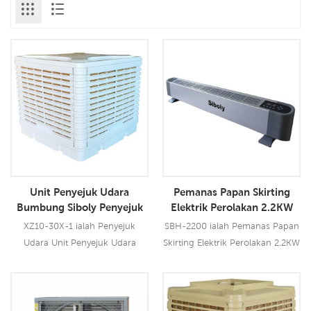
Unit Penyejuk Udara
Pemanas Papan Skirting
Bumbung Siboly Penyejuk
Elektrik Perolakan 2.2KW
Udara Dari Pengilang China
Kilang Pemanas Elektrik
XZ10-30X-1 ialah Penyejuk
SBH-2200 ialah Pemanas Papan
Udara Unit Penyejuk Udara
Skirting Elektrik Perolakan 2.2KW
Bumbung Siboly yang boleh
dengan output 2200W, ia
digunakan untuk semua jenis
mempunyai pelbagai
aplikasi dalam/luar. Ia
perlindungan keselamatan.
Baca Lebih Lanjut
Baca Lebih Lanjut
menggunakan motor kipas