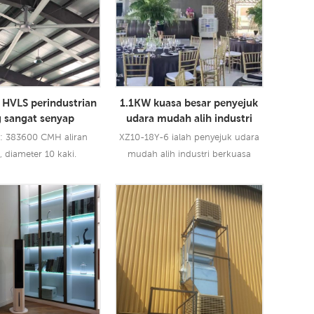
s HVLS perindustrian
1.1KW kuasa besar penyejuk
 sangat senyap
udara mudah alih industri
dengan penyebar udara
: 383600 CMH aliran
XZ10-18Y-6 ialah penyejuk udara
, diameter 10 kaki.
mudah alih industri berkuasa
besar 1.1KW dengan penyebar
udara, dan ia menggunakan
teknologi penyejukan penyejatan
Lebih Lanjut
Baca Lebih Lanjut
terkemuka industri untuk
menyejukkan udara panas dan
meniup angin sejuk dan lembap
untuk pengguna, ia
menginovasikan penggunaan reka
bentuk saluran keluar udara dwi