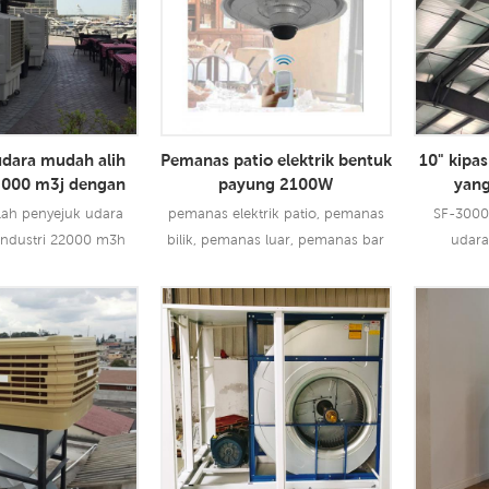
udara mudah alih
Pemanas patio elektrik bentuk
10" kipa
22000 m3j dengan
payung 2100W
yang
kawalan jauh
lah penyejuk udara
pemanas elektrik patio, pemanas
SF-3000
industri 22000 m3h
bilik, pemanas luar, pemanas bar
udara
t kawalan jauh dan
kopi
pakai teknologi
enyejatan terkemuka
ih Lanjut
Baca Lebih Lanjut
Baca 
uk menyejukkan udara
meniup angin sejuk
untuk pengguna, ia
an penggunaan reka
an keluar udara dwi
p angin yang lebih