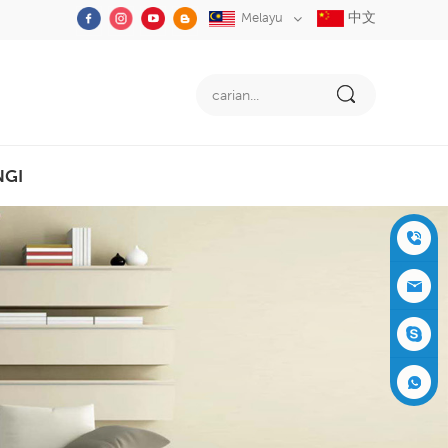
中文
Melayu
NGI
+86-05
91-2353
siboly@s
3555
iboly.co
evaporat
m
ive-cool
+861537