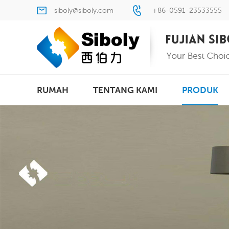
siboly@siboly.com
+86-0591-23533555
RUMAH
TENTANG KAMI
PRODUK