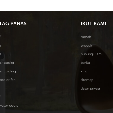
TAG PANAS
IKUT KAMI
E
rumah
a
produk
d
hubungi Kami
air cooler
berita
air cooling
xml
cooler fan
sitemap
dasar privasi
E
water cooler