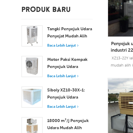
PRODUK BARU
Tangki Penyejuk Udara
Penyejat Mudah Alih
100L 8000 m³/j XZ13-
Penyejuk 
Baca Lebih Lanjut
industri 
080
alat 
XZ13-22Y ia
Motor Paksi Kompak
mudah alih 
Penyejuk Udara
dengan ala
Tingkap Penyejukan
Baca Lebih Lanjut
mengguna 
Cekap untuk Bilik Kecil
penyejukan p
hingga Sederhana
Siboly XZ10-30X-1:
Baca Leb
industri unt
Penyejuk Udara
panas dan 
Pengewapan
Baca Lebih Lanjut
dan lembap 
Perindustrian 30000
menginovasik
m3/j
18000 m³/j Penyejuk
bentuk salur
Udara Mudah Alih
untuk meniu