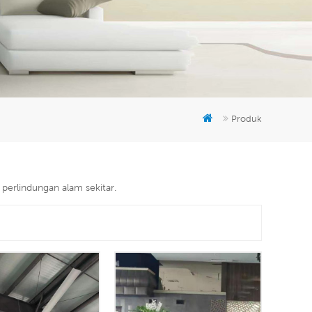
er
5951777
Produk
perlindungan alam sekitar.