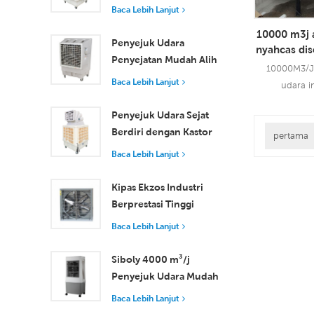
Industri dengan Alat
kuat un
Baca Lebih Lanjut
Kawalan Jauh untuk
10000 m3j a
Penyejukan Ruang
Penyejuk Udara
nyahcas dis
Besar
Penyejatan Mudah Alih
udara pen
10000M3/J 
18000 m³/j Kecekapan
Baca Lebih Lanjut
udara in
Tinggi dengan Alat
pengudaraan
Kawalan Jauh
Penyejuk Udara Sejat
daripada ud
Berdiri dengan Kastor
suria menggu
pertama
dan Alat Kawalan Jauh
Baca Leb
tenaga dar
Baca Lebih Lanjut
18000 m³/j Aliran
Udara
Kipas Ekzos Industri
Berprestasi Tinggi
dengan Aliran Udara
Baca Lebih Lanjut
37,000 m³/j untuk
Pengudaraan Unggul
Siboly 4000 m³/j
Penyejuk Udara Mudah
Alih Industri 50L
Baca Lebih Lanjut
Tangki Boleh