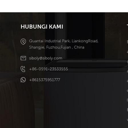
Ditanggalkan
Penyejukan
Kecekapan Tinggi
HUBUNGI KAMI
Quantai Industrial Park, LiankongRoad,
Shangjie, Fuzhou,Fujian , China
siboly@siboly.com
+86-0591-23533555
+8615375951777
l