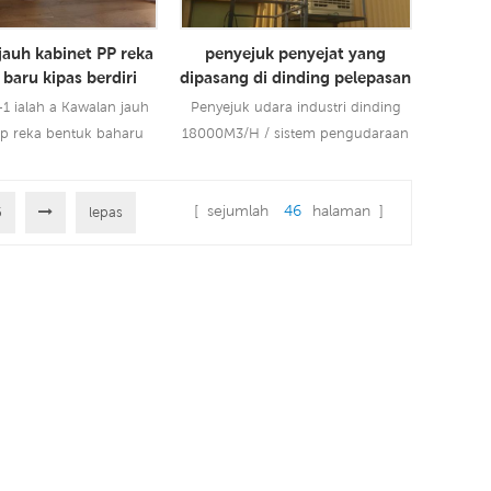
untuk meniup angin yang lebih
kuat unt15
jauh kabinet PP reka
penyejuk penyejat yang
baru kipas berdiri
dipasang di dinding pelepasan
nyejuk udara
atas untuk kegunaan industri
1 ialah a Kawalan jauh
Penyejuk udara industri dinding
pp reka bentuk baharu
18000M3/H / sistem pengudaraan
erdiri penyejuk udara
kilang lebih baik daripada udara
liran udara 300CMH, 3
sejuk penghawa suria
[ sejumlah
46
halaman ]
engan alat kawalan jauh.
6
lepas
menggunakan lebih sedikit tenaga
Lebih Lanjut
Baca Lebih Lanjut
daripada penyejukan.