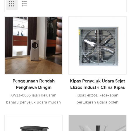
Penggunaan Rendah
Kipas Penyejuk Udara Sejat
Penghawa Dingin
Ekzos Industri China Kipas
Penyejatan Mudah Alih
Ekzos Garaj Pengeluar Kipas
XW13-0035 ialah keluaran
Kipas ekzos, kecekapan
Pengeluar Penyejuk
Ekzos Pertanian
baharu penyejuk udara mudah
pertukaran udara boleh
Penyejatan Rumah China
alih daripada Siboly. Ia dengan
mencapai sehingga 90%-97%.
aliran udara 345 CMH, 3 tahap
Jadi kipas ekzos banyak
kelajuan dengan alat kawalan
digunakan industri & pertanian
Baca Lebih Lanjut
Baca Lebih Lanjut
jauh. Kabinet plastik diperbuat