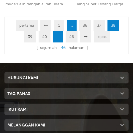
8000 CMH Aliran Udara
Berpatutan
mudah alih dengan aliran udara
Tiang Super Tenang Harga
100L
8000CMH, 3 kelajuan dengan
Berpatutan dengan output
alat kawalan jauh.
2200W, ia mempunyai pelbagai
pertama
1
...
perlindungan keselamatan.
36
37
38
Baca Lebih Lanjut
Baca Lebih Lanjut
39
40
...
46
lepas
[ sejumlah
46
halaman ]
HUBUNGI KAMI
TAG PANAS
IKUT KAMI
MELANGGAN KAMI