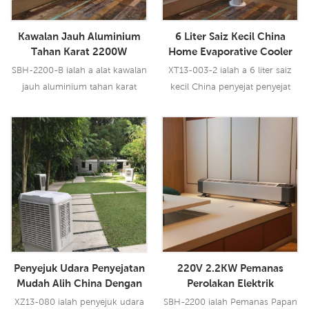
Kawalan Jauh Aluminium
6 Liter Saiz Kecil China
Tahan Karat 2200W
Home Evaporative Cooler
Pemanas Elektrik Perolakan
Kilang Kipas Penyejuk Udara
SBH-2200-B ialah a alat kawalan
XT13-003-2 ialah a 6 liter saiz
Pemanas Papan Skirting
Mudah Alih
jauh aluminium tahan karat
kecil China penyejat penyejat
Elektrik
pemanas elektrik perolakan
rumah kilang kipas penyejuk
elektrik papan skirting.
udara mudah alih dengan aliran
udara 300CMH, 3 kelajuan
Baca Lebih Lanjut
Baca Lebih Lanjut
dengan alat kawalan jauh.
Penyejuk Udara Penyejatan
220V 2.2KW Pemanas
Mudah Alih China Dengan
Perolakan Elektrik
Kapasiti Tangki Air Besar
Baseboard Heater Harga
XZ13-080 ialah penyejuk udara
SBH-2200 ialah Pemanas Papan