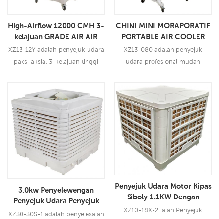
sebanyak 50000 cmh, 1
kelajuan. Saiz besar 5090 pad
High-Airflow 12000 CMH 3-
CHINI MINI MORAPORATIF
penyeju15
kelajuan GRADE AIR AIR
PORTABLE AIR COOLER
COOLER UNTUK RUJUKAN
DENGAN CASTERS OEM
XZ13-12Y adalah penyejuk udara
XZ13-080 adalah penyejuk
BESAR
boleh diterima
paksi aksial 3-kelajuan tinggi
udara profesional mudah
aliran udara 3-kelajuan untuk
penyejatan mini China dengan
ruang yang besar dan
Casters OEM boleh diterima, 3
mengadopsi teknologi
kelajuan dengan fungsi kawalan
Baca Lebih Lanjut
Baca Lebih Lanjut
penyejukan penyejatan
jauh, aliran udara 8000 m3h. Ia
terkemuka industri untuk
sesuai untuk semua jenis aplikasi
menyejukkan udara panas dan
dalaman/luaran, seperti pejabat,
meniup angin sejuk dan lembap
kilang, cerun kopi, restraunt, dan
untuk pengguna, ia berinovasi
lain -lain
penggunaan dwi Reka bentuk
cawangan udara untuk meniup
Penyejuk Udara Motor Kipas
3.0kw Penyelewengan
angin yang lebih kuat untu15
Siboly 1.1KW Dengan
Penyejuk Udara Penyejuk
Penyejuk Udara Besar Jauh
XZ10-18X-2 ialah Penyejuk
Tinggi
XZ30-30S-1 adalah penyelesaian