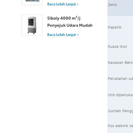
dengan Aliran Udara
Baca Lebih Lanjut
Jenis
37,000 m³/j untuk
Pengudaraan Unggul
Siboly 4000 m³/j
Penyejuk Udara Mudah
Kapasiti
Alih Industri 50L
Baca Lebih Lanjut
Tangki Boleh
Ditanggalkan
Kuasa (kw)
Penyejukan
Kecekapan Tinggi
Kawasan Berk
Perubahan ud
Unit diperluk
Jumlah Peng
Kos elektrik 