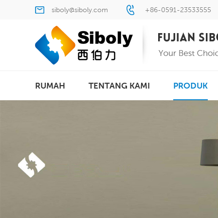
siboly@siboly.com
+86-0591-23533555
RUMAH
TENTANG KAMI
PRODUK