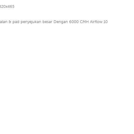
820x465
walan & pad penyejukan besar
Dengan 6000 CMH Airflow 10