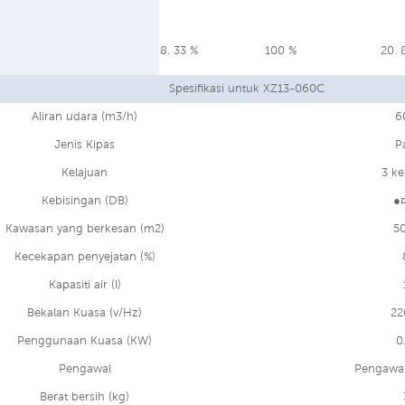
8. 33 %
100 %
20. 
Spesifikasi untuk XZ13-060C
Aliran udara (m3/h)
6
Jenis Kipas
P
Kelajuan
3 ke
Kebisingan (DB)
●
Kawasan yang berkesan (m2)
5
Kecekapan penyejatan (%)
Kapasiti air (l)
Bekalan Kuasa (v/Hz)
22
Penggunaan Kuasa (KW)
0
Pengawal
Pengawal
Berat bersih (kg)