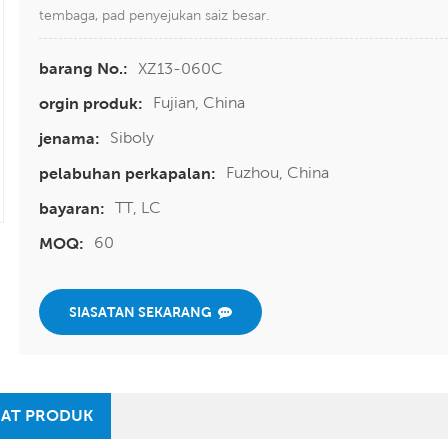
tembaga, pad penyejukan saiz besar.
XZ13-060C
barang No.:
Fujian, China
orgin produk:
Siboly
jenama:
Fuzhou, China
pelabuhan perkapalan:
TT, LC
bayaran:
60
MOQ:
SIASATAN SEKARANG
AT PRODUK