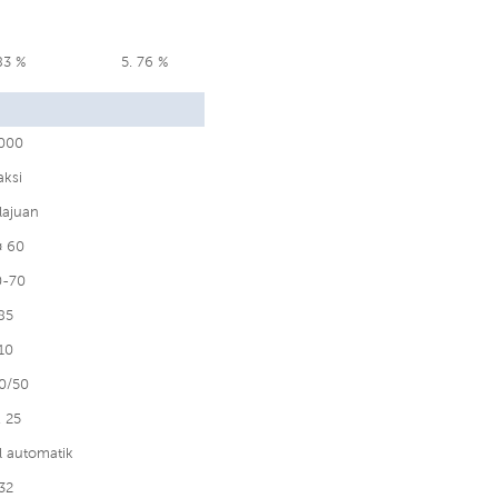
83 %
5. 76 %
000
aksi
lajuan
¤ 60
0-70
85
10
0/50
. 25
 automatik
32