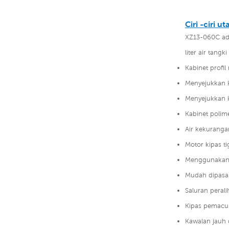
Ciri -ciri u
XZ13-060C ad
liter air tangk
Kabinet profi
Menyejukkan 
Menyejukkan k
Kabinet polime
Air kekuranga
Motor kipas t
Menggunakan 
Mudah dipasan
Saluran pera
Kipas pemacu 
Kawalan jauh 