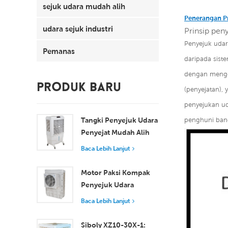
sejuk udara mudah alih
Penerangan P
udara sejuk industri
Prinsip pen
Penyejuk udar
Pemanas
daripada sis
dengan menggu
PRODUK BARU
(penyejatan),
penyejukan u
Tangki Penyejuk Udara
penghuni ba
Penyejat Mudah Alih
100L 8000 m³/j XZ13-
Baca Lebih Lanjut
080
Motor Paksi Kompak
Penyejuk Udara
Tingkap Penyejukan
Baca Lebih Lanjut
Cekap untuk Bilik Kecil
hingga Sederhana
Siboly XZ10-30X-1: