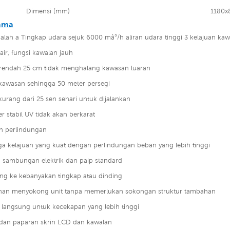
Dimensi (mm)
1180x
tama
alah a
Tingkap udara sejuk 6000 mâ³/h aliran udara tinggi 3 kelajuan ka
i air, fungsi kawalan jauh
l rendah 25 cm tidak menghalang kawasan luaran
kawasan sehingga 50 meter persegi
urang dari 25 sen sehari untuk dijalankan
r stabil UV tidak akan berkarat
n perlindungan
iga kelajuan yang kuat dengan perlindungan beban yang lebih tinggi
sambungan elektrik dan paip standard
g ke kebanyakan tingkap atau dinding
lihan menyokong unit tanpa memerlukan sokongan struktur tambahan
langsung untuk kecekapan yang lebih tinggi
dan paparan skrin LCD dan kawalan