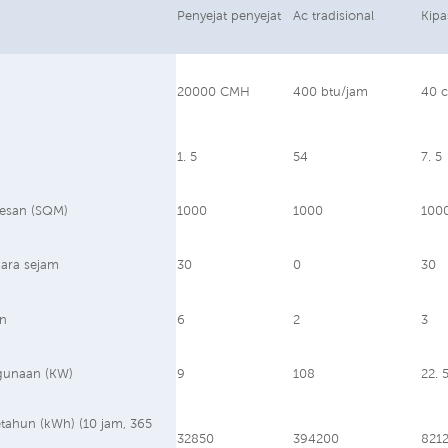
Penyejat penyejat
Ac tradisional
Kipa
20000 CMH
400 btu/jam
40 
1. 5
54
7. 5
esan (SQM)
1000
1000
100
ara sejam
30
0
30
an
6
2
3
gunaan (KW)
9
108
22. 
setahun (kWh) (10 jam, 365
32850
394200
821