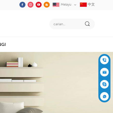
中文
Melayu
NGI
+86-05
91-2353
siboly@s
3555
iboly.co
evaporat
m
ive-cool
+861537