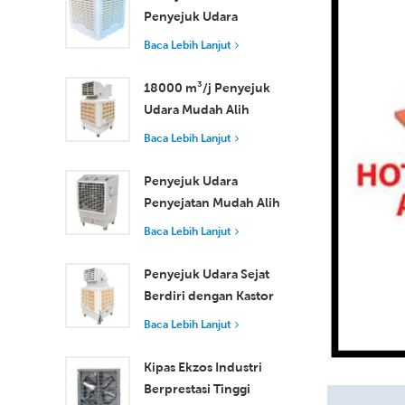
Penyejuk Udara
Pengewapan
Baca Lebih Lanjut
Perindustrian 30000
m3/j
18000 m³/j Penyejuk
Udara Mudah Alih
Industri dengan Alat
Baca Lebih Lanjut
Kawalan Jauh untuk
Penyejukan Ruang
Penyejuk Udara
Besar
Penyejatan Mudah Alih
18000 m³/j Kecekapan
Baca Lebih Lanjut
Tinggi dengan Alat
Kawalan Jauh
Penyejuk Udara Sejat
Berdiri dengan Kastor
dan Alat Kawalan Jauh
Baca Lebih Lanjut
18000 m³/j Aliran
Udara
Kipas Ekzos Industri
Berprestasi Tinggi