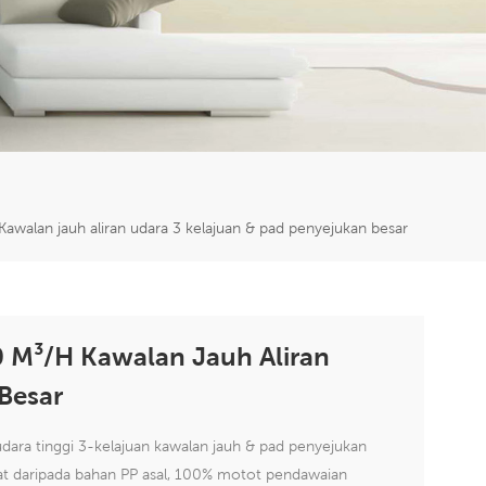
er
5951777
alan jauh aliran udara 3 kelajuan & pad penyejukan besar
 M³/h Kawalan Jauh Aliran
Besar
dara tinggi 3-kelajuan kawalan jauh & pad penyejukan
at daripada bahan PP asal, 100% motot pendawaian