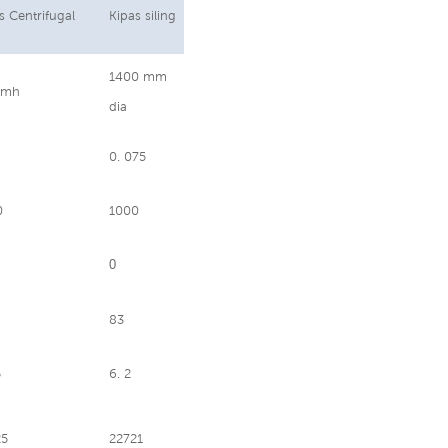
s Centrifugal
Kipas siling
1400 mm
cmh
dia
0. 075
0
1000
0
83
5
6. 2
25
22721