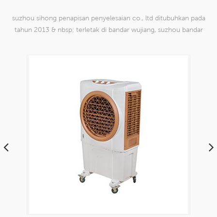
suzhou sihong penapisan penyelesaian co., ltd ditubuhkan pada
tahun 2013 & nbsp; terletak di bandar wujiang, suzhou bandar
china. kami telah mengkhususkan diri dalam produk mesh tenun
nilon yang mampu