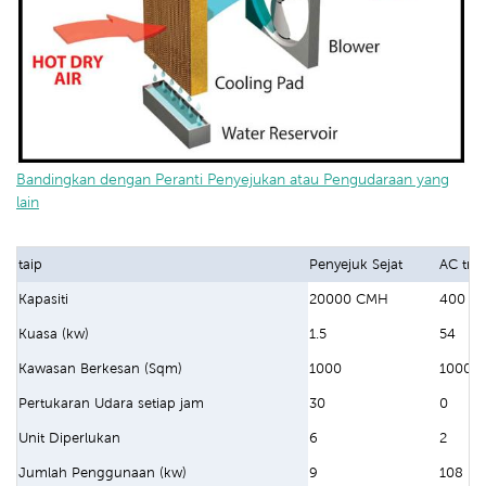
Bandingkan dengan Peranti Penyejukan atau Pengudaraan yang
lain
taip
Penyejuk Sejat
AC trad
Kapasiti
20000 CMH
400 B
Kuasa (kw)
1.5
54
Kawasan Berkesan (Sqm)
1000
1000
Pertukaran Udara setiap jam
30
0
Unit Diperlukan
6
2
Jumlah Penggunaan (kw)
9
108