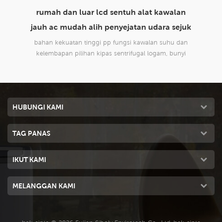
lan
envirotech 8000cmh penggunaan rumah
m
ejuk
domestik mudah alih penyejatan penyejatan
udara sejuk
 dan
reka bentuk baru, sesuai untuk semua jenis aplikasi
rek
nyi
dalaman dan luaran, komersil dan perindustrian.
da
HUBUNGI KAMI
TAG PANAS
IKUT KAMI
MELANGGAN KAMI