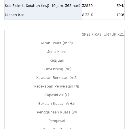
Kos Elektrik Setahun (kwj) (10 jam, 365 hari)
32850
39420
Nisbah Kos
8.33 %
100%
SPESIFIKASI UNTUK XZ13-
Aliran udara (m3/j)
Jenis Kipas
Kelajuan
Bunyi bising (dB)
Kawasan Berkesan (m2)
Kecekapan Penyejatan (%)
Kapasiti Air (L)
Bekalan Kuasa (V/Hz)
Penggunaan Kuasa (w)
Pengawal