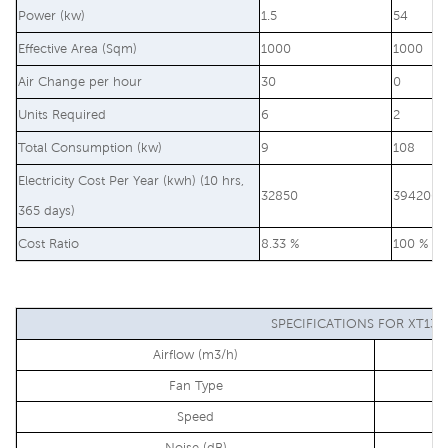
Power (kw)
1.5
54
Effective Area (Sqm)
1000
1000
Air Change per hour
30
0
Units Required
6
2
Total Consumption (kw)
9
108
Electricity Cost Per Year (kwh) (10 hrs,
32850
394200
365 days)
Cost Ratio
8.33 %
100 %
SPECIFICATIONS FOR XT13-
Airflow (m3/h)
Fan Type
Speed
Noise (dB)