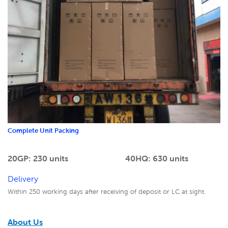
Complete Unit Packing
20GP: 230 units
40HQ: 630 units
Delivery
Within 250 working days after receiving of deposit or LC at sight.
About Us