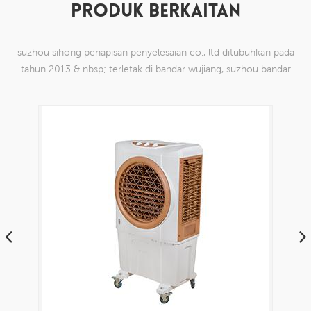
PRODUK BERKAITAN
suzhou sihong penapisan penyelesaian co., ltd ditubuhkan pada
tahun 2013 & nbsp; terletak di bandar wujiang, suzhou bandar
china. kami telah mengkhususkan diri dalam produk mesh tenun
nilon yang mampu