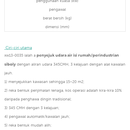
penggunaan kuasa (kw)
pengawal
berat bersih (kg)
dimensi (mm)
 Ciri-ciri utama
penyejuk udara air isi rumah/perindustrian
xw13-0035 ialah a
siboly
dengan aliran udara 345CMH, 3 kelajuan dengan alat kawalan
jauh.
1) menyejukkan kawasan sehingga 15~20 m2;
2) reka bentuk penjimatan tenaga, kos operasi adalah kira-kira 10%
daripada penghawa dingin tradisional;
3) 345 CMH dengan 3 kelajuan;
4) pengawal automatik/kawalan jauh;
5) reka bentuk mudah alih;