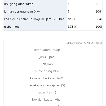
unit yang diperlukan
6
2
jumlah penggunaan (kw)
9
108
kos elektrik setahun (kwj) (10 jam, 365 hari)
32850
39420
nisbah kos
8.33 %
100%
SPESIFIKASI UNTUK xw13-
aliran udara (m3/j)
jenis kipas
kelajuan
bunyi bising (db)
kawasan berkesan (m2)
kecekapan penyejatan (%)
kapasiti air (l)
bekalan kuasa (v/hz)