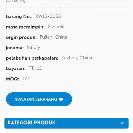
dan kering.
XW13-0035
barang No.:
2 weeks
masa memimpin:
Fujian, China
orgin produk:
Siboly
jenama:
Fuzhou, China
pelabuhan perkapalan:
TT, LC
bayaran:
777
MOQ:
SIASATAN SEKARANG
KATEGORI PRODUK