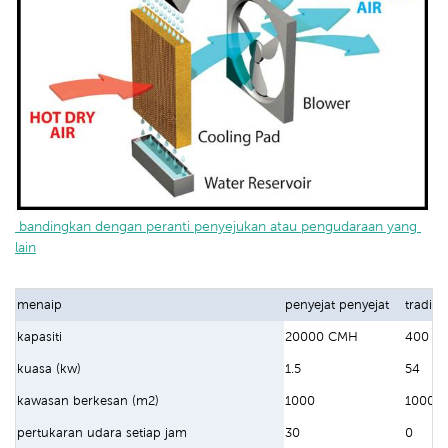
 bandingkan dengan peranti penyejukan atau pengudaraan yang 
lain
menaip
penyejat penyejat
tradisi
kapasiti
20000 CMH
400 bt
kuasa (kw)
1.5
54
kawasan berkesan (m2)
1000
1000
pertukaran udara setiap jam
30
0