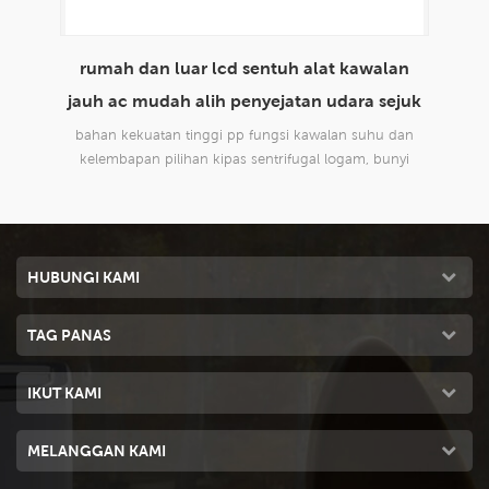
lan
envirotech 8000cmh penggunaan rumah
m
ejuk
domestik mudah alih penyejatan penyejatan
udara sejuk
 dan
reka bentuk baru, sesuai untuk semua jenis aplikasi
rek
nyi
dalaman dan luaran, komersil dan perindustrian.
da
HUBUNGI KAMI
TAG PANAS
IKUT KAMI
MELANGGAN KAMI