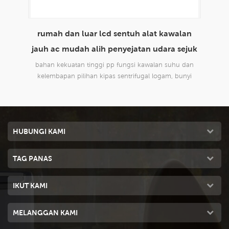
lan
envirotech 8000cmh penggunaan rumah
m
ejuk
domestik mudah alih penyejatan penyejatan
udara sejuk
 dan
reka bentuk baru, sesuai untuk semua jenis aplikasi
rek
nyi
dalaman dan luaran, komersil dan perindustrian.
da
HUBUNGI KAMI
TAG PANAS
IKUT KAMI
MELANGGAN KAMI