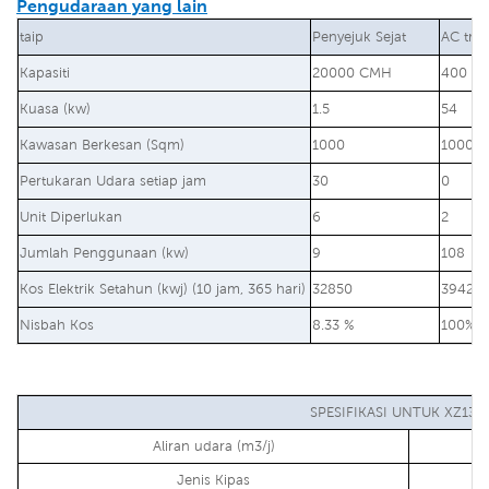
Pengudaraan yang lain
taip
Penyejuk Sejat
AC trad
Kapasiti
20000 CMH
400 BT
Kuasa (kw)
1.5
54
Kawasan Berkesan (Sqm)
1000
1000
Pertukaran Udara setiap jam
30
0
Unit Diperlukan
6
2
Jumlah Penggunaan (kw)
9
108
Kos Elektrik Setahun (kwj) (10 jam, 365 hari)
32850
39420
Nisbah Kos
8.33 %
100%
SPESIFIKASI UNTUK XZ13-
Aliran udara (m3/j)
Jenis Kipas