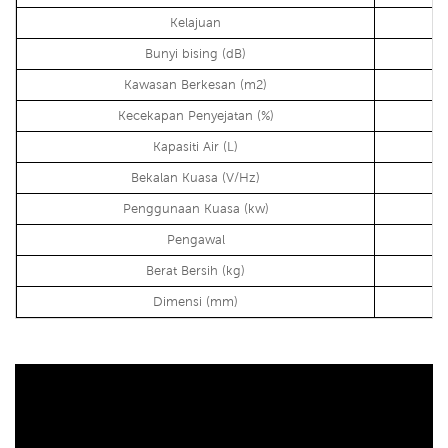
Kelajuan
Bunyi bising (dB)
Kawasan Berkesan (m2)
Kecekapan Penyejatan (%)
Kapasiti Air (L)
Bekalan Kuasa (V/Hz)
Penggunaan Kuasa (kw)
Pengawal
Berat Bersih (kg)
Dimensi (mm)