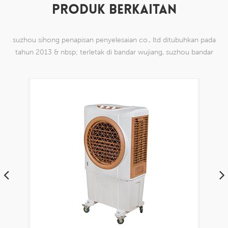
PRODUK BERKAITAN
suzhou sihong penapisan penyelesaian co., ltd ditubuhkan pada
tahun 2013 & nbsp; terletak di bandar wujiang, suzhou bandar
china. kami telah mengkhususkan diri dalam produk mesh tenun
nilon yang mampu